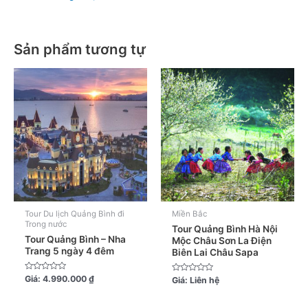
Sản phẩm tương tự
Tour Du lịch Quảng Bình đi
Miền Bắc
Trong nước
Tour Quảng Bình Hà Nội
Tour Quảng Bình – Nha
Mộc Châu Sơn La Điện
Trang 5 ngày 4 đêm
Biên Lai Châu Sapa
Được
Giá:
4.990.000
₫
Được
Giá:
Liên hệ
xếp
xếp
hạng
hạng
0
0
5