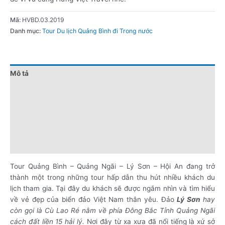
Mã:
HVBD.03.2019
Danh mục:
Tour Du lịch Quảng Bình đi Trong nước
Mô tả
Đánh giá (0)
Chính sách giá
Điểm nổi bật
Lưu ý khi đặt tour
Tour Quảng Bình – Quảng Ngãi – Lý Sơn – Hội An đang trở
thành một trong những tour hấp dẫn thu hút nhiều khách du
lịch tham gia. Tại đây du khách sẽ được ngắm nhìn và tìm hiểu
về vẻ đẹp của biển đảo Việt Nam thân yêu. Đảo
Lý Sơn
hay
còn gọi là Cù Lao Ré nằm về phía Đông Bắc Tỉnh Quảng Ngãi
cách đất liền 15 hải lý.
Nơi đây từ xa xưa đã nổi tiếng là xứ sở