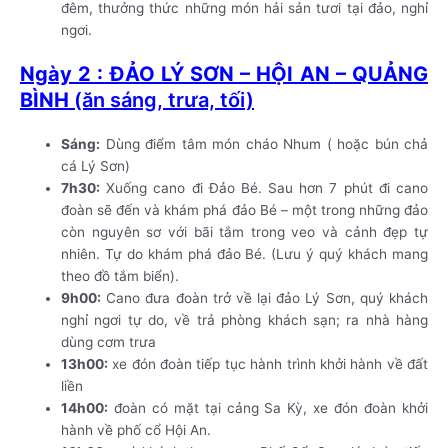
đêm, thưởng thức những món hải sản tươi tại đảo, nghỉ
ngơi.
Ngày 2 : ĐẢO LÝ SƠN – HỘI AN – QUẢNG
BÌNH
(ăn sáng, trưa, tối)
Sáng:
Dùng điểm tâm món cháo Nhum ( hoặc bún chả
cá Lý Sơn)
7h30:
Xuống cano đi Đảo Bé. Sau hơn 7 phút đi cano
đoàn sẽ đến và khám phá đảo Bé – một trong những đảo
còn nguyên sơ với bãi tắm trong veo và cảnh đẹp tự
nhiên. Tự do khám phá đảo Bé. (Lưu ý quý khách mang
theo đồ tắm biển).
9h00:
Cano đưa đoàn trở về lại đảo Lý Sơn, quý khách
nghỉ ngơi tự do, về trả phòng khách sạn; ra nhà hàng
dùng cơm trưa
13h00:
xe đón đoàn tiếp tục hành trình khởi hành về đất
liền
14h00:
đoàn có mặt tại cảng Sa Kỳ, xe đón đoàn khởi
hành về phố cổ Hội An.