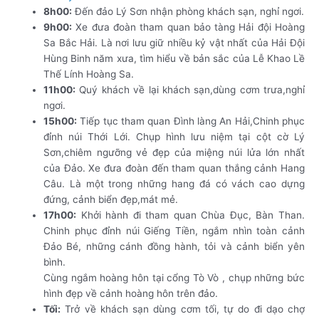
8h00:
Đến đảo Lý Sơn nhận phòng khách sạn, nghỉ ngơi.
9h00:
Xe đưa đoàn tham quan bảo tàng Hải đội Hoàng
Sa Bắc Hải. Là nơi lưu giữ nhiều kỷ vật nhất của Hải Đội
Hùng Binh năm xưa, tìm hiểu về bản sắc của Lễ Khao Lề
Thế Lính Hoàng Sa.
11h00:
Quý khách về lại khách sạn,dùng cơm trưa,nghỉ
ngơi.
15h00:
Tiếp tục tham quan Đình làng An Hải,Chinh phục
đỉnh núi Thới Lới. Chụp hình lưu niệm tại cột cờ Lý
Sơn,chiêm ngưỡng vẻ đẹp của miệng núi lửa lớn nhất
của Đảo. Xe đưa đoàn đến tham quan thắng cảnh Hang
Câu. Là một trong những hang đá có vách cao dựng
đứng, cảnh biển đẹp,mát mẻ.
17h00:
Khởi hành đi tham quan Chùa Đục, Bàn Than.
Chinh phục đỉnh núi Giếng Tiền, ngắm nhìn toàn cảnh
Đảo Bé, những cánh đồng hành, tỏi và cảnh biển yên
bình.
Cùng ngắm hoàng hôn tại cổng Tò Vò , chụp những bức
hình đẹp về cảnh hoàng hôn trên đảo.
Tối:
Trở về khách sạn dùng cơm tối, tự do đi dạo chợ