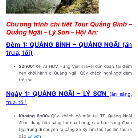
Chương trình chi tiết Tour Quảng Bình –
Quảng Ngãi – Lý Sơn – Hội An:
Đêm 1: QUẢNG BÌNH – QUẢNG NGÃI
(ăn
trưa, tối)
22h00:
Xe và HDV Hưng Việt Travel đón đoàn tại điểm
hẹn khởi hành đi Quảng Ngãi. Qúy khách nghỉ ngơi đêm
trên xe.
Ngày 1: QUẢNG NGÃI – LÝ SƠN
(ăn sáng,
trưa, tối
)
Khoảng 6h00:
Qúy khách có mặt tại TP Quảng Ngãi
đoàn dùng bữa sáng tại nhà hàng; sau bữa sáng đoàn
tập trung di chuyển ra cảng Sa Kỳ làm thủ tục lên tàu ra
đảo
Lý Sơn