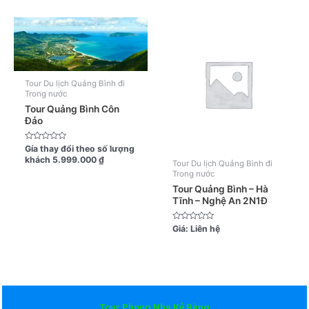
5
sao
sao
Tour Du lịch Quảng Bình đi
Trong nước
Tour Quảng Bình Côn
Đảo
Được
Gía thay đổi theo số lượng
xếp
khách
5.999.000
₫
hạng
Tour Du lịch Quảng Bình đi
0
Trong nước
5
sao
Tour Quảng Bình – Hà
Tĩnh – Nghệ An 2N1Đ
Được
Giá:
Liên hệ
xếp
hạng
0
5
sao
Tour Phong Nha Kẻ Bàng