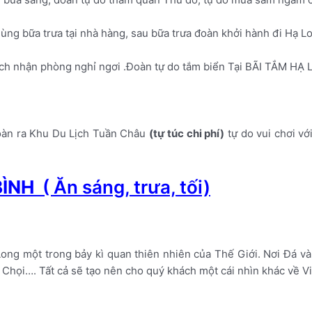
ùng bữa trưa tại nhà hàng, sau bữa trưa đoàn khởi hành đi Hạ L
h nhận phòng nghỉ ngơi .Đoàn tự do tắm biển Tại BÃI TẮM HẠ 
đoàn ra Khu Du Lịch Tuần Châu
(t
ự túc chi phí)
tự do vui chơi vớ
 BÌNH
( Ăn sáng, trưa, tối)
ong một trong bảy kì quan thiên nhiên của Thế Giới. Nơi Đá v
Chọi…. Tất cả sẽ tạo nên cho quý khách một cái nhìn khác về V