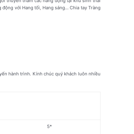
ồi thuyền thăm các hang động tại khu sinh thái
g động với Hang tối, Hang sáng… Chia tay Tràng
yến hành trình. Kính chúc quý khách luôn nhiều
5*