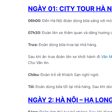
NGÀY 01: CITY TOUR HÀ N
06h00:
Đến Hà Nội đoàn dùng bữa sáng với món 
07h30:
Đoàn lên xe thăm quan và dâng hương chủ
Trưa:
Đoàn dùng bữa trưa tại nhà hàng.
Sau khi ăn trưa đoàn lên xe khởi hành đi
Văn M
Chu Văn An.
Chiều:
Đoàn trở về Khách Sạn nghỉ ngơi.
Tối:
Đoàn dùng bữa tối tại nhà hàng. Sau khi d
NGÀY 2: HÀ NỘI – HẠ LON
Sáng:
Đoàn làm thủ tục trả phòng. Sau khi dùn