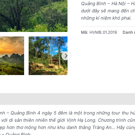
Quảng Bình – Hà Nội – H
dưới đây sẽ mang đến ch
những kỉ niệm khó phai.
Mã:
HVMB.01.2019
Danh 
nổi bật
Lưu ý khi đặt tour
nh – Quảng Bình 4 ngày 5 đêm là một trong những tour thu hú
ới di sản thiên nhiên thế giới Vịnh Hạ Long. Chương trình cũ
ẹp hơn thơ mộng hơn như khu danh thắng Tràng An… Hãy cùng
h – Quảng Bình.