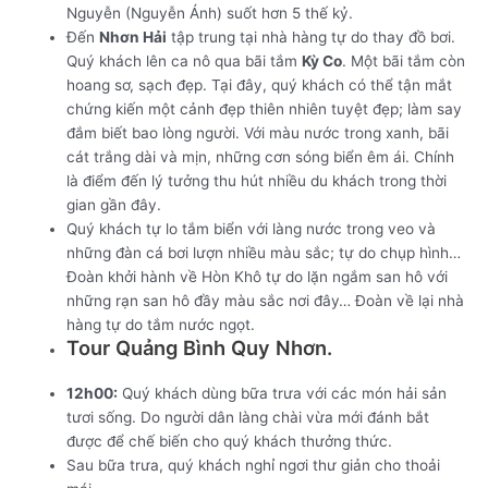
Nguyễn (Nguyễn Ánh) suốt hơn 5 thế kỷ.
Đến
Nhơn Hải
tập trung tại nhà hàng tự do thay đồ bơi.
Quý khách lên ca nô qua bãi tắm
Kỳ Co
. Một bãi tắm còn
hoang sơ, sạch đẹp. Tại đây, quý khách có thể tận mắt
chứng kiến một cảnh đẹp thiên nhiên tuyệt đẹp; làm say
đắm biết bao lòng người. Với màu nước trong xanh, bãi
cát trắng dài và mịn, những cơn sóng biển êm ái. Chính
là điểm đến lý tưởng thu hút nhiều du khách trong thời
gian gần đây.
Quý khách tự lo tắm biển với làng nước trong veo và
những đàn cá bơi lượn nhiều màu sắc; tự do chụp hình…
Đoàn khởi hành về Hòn Khô tự do lặn ngắm san hô với
những rạn san hô đầy màu sắc nơi đây… Đoàn về lại nhà
hàng tự do tắm nước ngọt.
Tour Quảng Bình Quy Nhơn.
12h00:
Quý khách dùng bữa trưa với các món hải sản
tươi sống. Do người dân làng chài vừa mới đánh bắt
được để chế biến cho quý khách thưởng thức.
Sau bữa trưa, quý khách nghỉ ngơi thư giản cho thoải