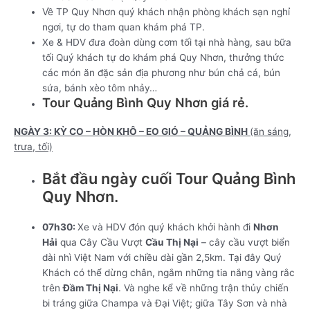
Về TP Quy Nhơn quý khách nhận phòng khách sạn nghỉ
ngơi, tự do tham quan khám phá TP.
Xe & HDV đưa đoàn dùng cơm tối tại nhà hàng, sau bữa
tối Quý khách tự do khám phá Quy Nhơn, thưởng thức
các món ăn đặc sản địa phương như bún chả cá, bún
sứa, bánh xèo tôm nhảy…
Tour Quảng Bình Quy Nhơn giá rẻ.
NGÀY 3: KỲ CO – HÒN KHÔ – EO GIÓ – QUẢNG BÌNH
(ăn sáng,
trưa, tối)
Bắt đầu ngày cuối Tour Quảng Bình
Quy Nhơn.
07h30:
Xe và HDV đón quý khách khởi hành đi
Nhơn
Hải
qua Cây Cầu Vượt
Cầu Thị Nại
– cây cầu vượt biển
dài nhì Việt Nam với chiều dài gần 2,5km. Tại đây Quý
Khách có thể dừng chân, ngắm những tia nắng vàng rắc
trên
Đầm Thị Nại
. Và nghe kể về những trận thủy chiến
bi tráng giữa Champa và Đại Việt; giữa Tây Sơn và nhà