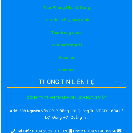
Tour Phong Nha Kẻ Bàng
Tour du lịch Quảng Bình
Tour trong nước
Tour nước ngoài
Voucher
Comboo
THÔNG TIN LIÊN HỆ
CÔNG TY TNHH TM&DV DU LỊCH HƯNG VIỆT
Add:
288 Nguyễn Văn Cừ, P. Đồng Hới, Quảng Trị. VPGD: 168A Lê
Lợi, Đồng Hới, Quảng Trị.
Tel Office: +84 2323 818 878
Hotline: +84 918805368