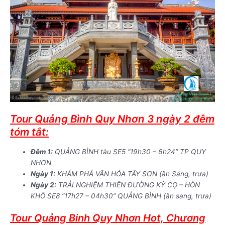
Tour Quảng Bình Quy Nhơn 3 ngày 2 đêm
tóm tắt:
Đêm 1:
QUẢNG BÌNH tàu SE5
“19h30 – 6h24”
TP QUY
NHƠN
Ngày 1:
KHÁM PHÁ VĂN HÓA TÂY SƠN (ăn Sáng, trưa)
Ngày 2:
TRẢI NGHIỆM THIÊN ĐƯỜNG KỲ CỌ – HÒN
KHÔ SE8 “17h27 – 04h30” QUẢNG BÌNH (ăn sang, trưa)
Tour Quảng Binh Quy Nhơn Hot, Chương