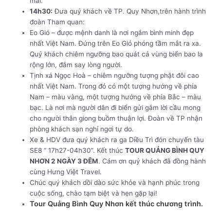
mái.
14h30:
Đưa quý khách về TP. Quy Nhơn,trên hành trình
đoàn Tham quan:
Eo Gió – được mệnh danh là nơi ngắm bình minh đẹp
nhất Việt Nam. Đứng trên Eo Gió phóng tầm mắt ra xa.
Quý khách chiêm ngưỡng bao quát cả vùng biển bao la
rộng lớn, đắm say lòng người.
Tịnh xá Ngọc Hoà – chiêm ngưỡng tượng phật đôi cao
nhất Việt Nam. Trong đó có một tượng hướng về phía
Nam – màu vàng, một tượng hướng về phía Bắc – màu
bạc. Là nơi mà người dân đi biển gửi gắm lời cầu mong
cho người thân giong buồm thuận lợi. Đoàn về TP nhận
phòng khách sạn nghỉ ngơi tự do.
Xe & HDV đưa quý khách ra ga Diều Trì đón chuyến tàu
SE8 “ 17h27-04h30”. Kết thúc
TOUR QUẢNG BÌNH QUY
NHƠN
2 NGÀY 3 ĐÊM
. Cám ơn quý khách đã đồng hành
cùng Hưng Việt Travel.
Chúc quý khách dồi dào sức khỏe và hạnh phúc trong
cuộc sống, chào tạm biệt và hẹn gặp lại!
Tour Quảng Bình Quy Nhơn kết thúc chương trình.