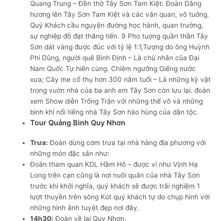
Quang Trung – Đền thờ Tây Sơn Tam Kiệt: Đoàn Dâng
hương lên Tây Sơn Tam Kiệt và các văn quan, võ tuớng.
Quý Khách cầu nguyện đường học hành, quan trường,
sự nghiệp đỗ đạt thăng tiến. 9 Pho tuợng quần thần Tây
Sơn dát vàng được đúc với tỷ lệ 1:1,Tượng do ông Huỳnh
Phi Dũng, người quê Bình Định – Là chủ nhân của Đại
Nam Quốc Tự hiến cúng. Chiêm ngưỡng Giếng nước
xưa; Cây me cổ thụ hơn 300 năm tuổi – Là những kỷ vật
trong vuờn nhà của ba anh em Tây Sơn còn lưu lại. đoàn
xem Show diễn Trống Trận với những thế võ và những
binh khí nổi tiếng nhà Tây Sơn hào hùng của dân tộc.
Tour Quảng Bình Quy Nhơn
Trưa:
Đoàn dùng cơm trưa tại nhà hàng địa phương với
những món đặc sản như:
Đoàn tham quan KDL Hầm Hô – được ví như Vịnh Hạ
Long trên cạn cũng là nơi nuôi quân của nhà Tây Sơn
trước khi khởi nghĩa, quý khách sẽ được trãi nghiệm 1
lượt thuyền trên sông Kút quý khách tự do chụp hình với
những hình ảnh tuyệt đẹp nơi đây.
14h30:
Đoàn về lại Quy Nhơn.