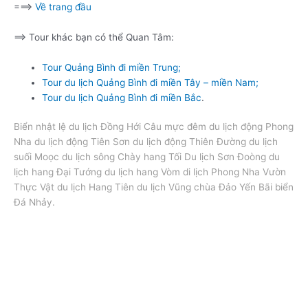
===>
Về trang đầu
==> Tour khác bạn có thể Quan Tâm:
Tour Quảng Bình đi miền Trung;
Tour du lịch Quảng Bình đi miền Tây – miền Nam;
Tour du lịch Quảng Bình đi miền Bắc
.
Biển nhật lệ du lịch Đồng Hới Câu mực đêm du lịch động Phong
Nha du lịch động Tiên Sơn du lịch động Thiên Đường du lịch
suối Moọc du lịch sông Chày hang Tối Du lịch Sơn Đoòng du
lịch hang Đại Tướng du lịch hang Vòm di lịch Phong Nha Vườn
Thực Vật du lịch Hang Tiên du lịch Vũng chùa Đảo Yến Bãi biển
Đá Nhảy.
TOUR QUẢNG BÌNH QUY NHƠN, TOUR QUẢNG BÌNH QUY
NHƠN / TOUR QUẢNG BÌNH QUY NHƠN/ TOUR QUẢNG BÌNH
QUY NHƠN / TOUR QUẢNG BÌNH QUY NHƠN / TOUR QUẢNG
BÌNH QUY NHƠN