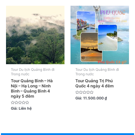
Tour Du lịch Quảng Bình đi
Tour Du lịch Quảng Bình đi
Trong nước
Trong nước
Tour Quảng Bình – Hà
Tour Quảng Trị Phú
Nội – Hạ Long – Ninh
Quốc 4 ngày 4 đêm
Bình – Quảng Bình 4
ngày 5 đêm
Được
Giá:
11.500.000
₫
xếp
hạng
0
Được
Giá:
Liên hệ
5
xếp
sao
hạng
0
5
sao