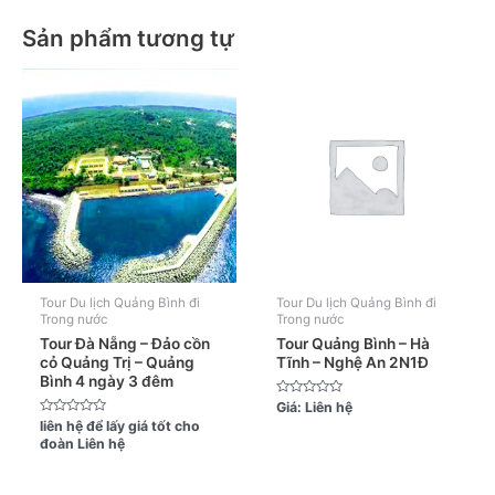
Sản phẩm tương tự
Tour Du lịch Quảng Bình đi
Tour Du lịch Quảng Bình đi
Trong nước
Trong nước
Tour Đà Nẵng – Đảo cồn
Tour Quảng Bình – Hà
cỏ Quảng Trị – Quảng
Tĩnh – Nghệ An 2N1Đ
Bình 4 ngày 3 đêm
Được
Giá:
Liên hệ
xếp
Được
liên hệ để lấy giá tốt cho
hạng
xếp
0
đoàn
Liên hệ
hạng
5
0
sao
5
sao