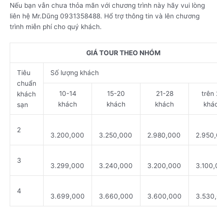
Nếu bạn vẫn chưa thỏa mãn với chương trình này hãy vui lòng
liên hệ Mr.Dũng 0931358488. Hổ trợ thông tin và lên chương
trình miễn phí cho quý khách.
GIÁ TOUR THEO NHÓM
Tiêu
Số lượng khách
chuẩn
10-14
15-20
21-28
trên
khách
khách
khách
khách
khá
sạn
2
3.200,000
3.250,000
2.980,000
2.950
3
3.299,000
3.240,000
3.200,000
3.100
4
3.699,000
3.660,000
3.600,000
3.530