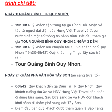
trình chi tiết:
NGÀY 1: QUẢNG BÌNH – TP QUY NHƠN
19h00:
Quý khách tập trung tại ga Đồng Hới. Nhận vé
tàu từ người đại diện của Hưng Việt Travel và được
hướng dẫn một số thông tin hành trình. Bắt đầu tham gia
gia
TOUR QUẢNG BÌNH QUY NHƠN
2 NGÀY 3 ĐÊM
19h30:
Quý khách lên chuyến tàu SE5 đi thành phố Quy
Nhơn “19h30-6h42”. Quý khách nghĩ ngơi lấy sức trên
tà
u.
Tour Quảng Bình Quy Nhơn.
NGÀY 2: KHÁM PHÁ VĂN HÓA TÂY SƠN
(ăn sáng trưa, tối)
06h42:
Quý khách đến ga Diêu Trì TP Quy Nhơn. Qúy
khách xuống tàu Xe và HDV Hưng Việt Travel đón đoàn
đi dùng bữa sáng. Sau bữa sáng xe và HDV đón khách
khởi hành đi khám phá vùng đất Tây Sơn.
Điểm đầu tiên quý khách được tham quan là Bảo Tàng