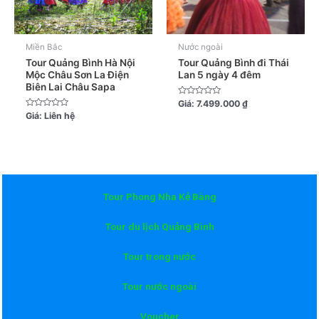
Miền Bắc
Nước ngoài
Tour Quảng Bình Hà Nội
Tour Quảng Bình đi Thái
Mộc Châu Sơn La Điện
Lan 5 ngày 4 đêm
Biên Lai Châu Sapa
Được
Giá:
7.499.000
₫
xếp
Được
Giá:
Liên hệ
hạng
xếp
0
hạng
5
0
sao
5
sao
Tour Phong Nha Kẻ Bàng
Tour du lịch Quảng Bình
Tour trong nước
Tour nước ngoài
Voucher