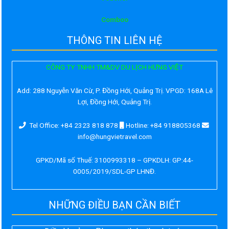
Comboo
THÔNG TIN LIÊN HỆ
CÔNG TY TNHH TM&DV DU LỊCH HƯNG VIỆT
Add:
288 Nguyễn Văn Cừ, P. Đồng Hới, Quảng Trị. VPGD: 168A Lê
Lợi, Đồng Hới, Quảng Trị.
Tel Office: +84 2323 818 878
Hotline: +84 918805368
info@hungvietravel.com
GPKD/Mã số Thuế: 3100993318 – GPKDLH: GP:44-
0005/2019/SDL-GP LHNĐ.
NHỮNG ĐIỀU BẠN CẦN BIẾT