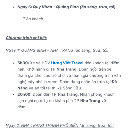
Ngày 6: Quy Nhơn – Quảng Bình (ăn sáng, trưa, tối)
Tiễn khách
. TOUR QUẢNG BÌNH – NHA TRANG – ĐÀ
LẠT – QUY NHƠN
Chương trình chi tiết:
NGày 1: QUẢNG BÌNH – NHA TRANG (ăn sáng, trưa, tối)
5h30:
Xe và HDV
Hưng Việt Travel
đón khách tại điểm
hẹn. Khởi hành đi TP
Nha Trang
. Đoàn ngồi trên xe,
tham gia chơi các trò chơi và tham gia chương trình văn
nghệ cây nhà lá vườn. Đoàn dừng chân ăn trưa tại
Đà
Nẵng
và ăn tối tại thị xã Sông Cầu.
20h00:
Đoàn đến TP
Nha Trang
. Nhận phòng khách
sạn nghỉ ngơi, tự do khám phá TP
Nha Trang
về
đêm.
TOUR QUẢNG BÌNH – NHA TRANG – ĐÀ LẠT –
QUY NHƠN
Ngày 2: NHA TRANG THÀNH PHỐ BIỂN (ăn sáng, trưa, tối)