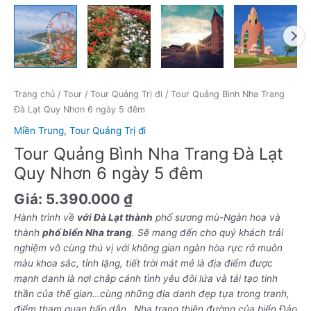
5
đêm
số
lượng
Trang chủ
/
Tour
/
Tour Quảng Trị đi
/ Tour Quảng Bình Nha Trang
Đà Lạt Quy Nhơn 6 ngày 5 đêm
Miền Trung
,
Tour Quảng Trị đi
Tour Quảng Bình Nha Trang Đà Lạt
Quy Nhơn 6 ngày 5 đêm
Giá:
5.390.000
₫
Hành trình về
với Đà Lạt thành
phố sương mù-Ngàn hoa và
thành
phố biển Nha trang
. Sẽ mang đến cho quý khách trải
nghiệm vô cùng thú vị với không gian ngàn hòa rực rở muôn
màu khoa sắc, tỉnh lặng, tiết trời mát mẻ là địa điểm được
mạnh danh là nơi chắp cánh tình yêu đôi lứa và tái tạo tinh
thần của thế gian…cùng những địa danh đẹp tựa trong tranh,
điểm tham quan hấp dẫn…
Nha trang thiên đường của biển Đảo