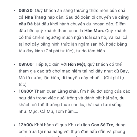
06h30:
Quý khách ăn sáng thưởng thức món bún chả
cá
Nha Trang
hấp dẫn. Sau đó đoàn di chuyển về
cảng
cầu Đá
bắt đầu khởi hành chuyến du ngoạn đảo. Điểm
đầu tiên quý khách tham quan là
Hòn Mun.
Quý khách
có thể chiêm ngưỡng muôn ngàn loài san hô, và loài cá
tại nơi đây bằng hình thức lặn ngắm san hô, hoặc bằng
tàu đáy kính (Chi phí tự túc), tự do tắm biển.
TOUR
QUẢNG BÌNH – NHA TRANG – ĐÀ LẠT – QUY NHƠN
09h00:
Tiếp tục đến với
Hòn Một
, quý khách có thể
tham gia các trò chơi mạo hiểm tại nơi đây như: dù Bay,
Mô tô nước, lặn biển, đi thuyền cây chuối…(Chi phí tự
túc)
10h00:
Tham quan
Làng chài,
tìm hiểu đời sống của các
ngư dân trong việc nuôi trồng và đánh bắt hải sản, du
khách có thể thưởng thức các loại hải sản tươi sống
như: Mực, Cá Mú, Tôm hùm….
TOUR QUẢNG BÌNH –
NHA TRANG – ĐÀ LẠT – QUY NHƠN
12h00:
Khởi hành đi qua Khu du lịch
Con Sẻ Tre
, dùng
cơm trưa tại nhà hàng với thực đơn hấp dẫn và phong