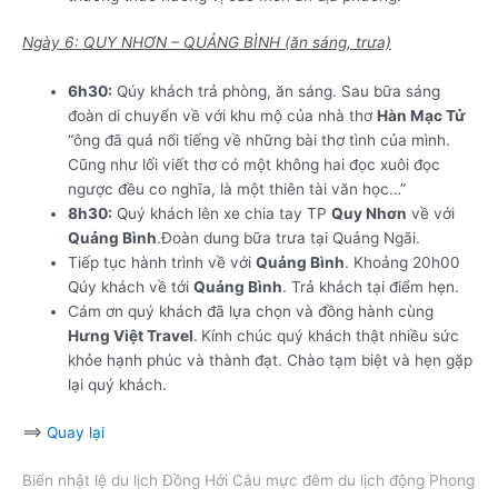
Ngày 6: QUY NHƠN – QUẢNG BÌNH (ăn sáng, trưa)
6h30:
Qúy khách trả phòng, ăn sáng. Sau bữa sáng
đoàn di chuyển về với khu mộ của nhà thơ
Hàn Mạc Tử
“ông đã quá nổi tiếng về những bài thơ tình của mình.
Cũng như lối viết thơ có một không hai đọc xuôi đọc
ngược đều co nghĩa, là một thiên tài văn học…”
8h30:
Quý khách lên xe chia tay TP
Quy Nhơn
về với
Quảng Bình
.Đoàn dung bữa trưa tại Quảng Ngãi.
Tiếp tục hành trình về với
Quảng Bình
. Khoảng 20h00
Qúy khách về tới
Quảng Bình
. Trả khách tại điểm hẹn.
Cám ơn quý khách đã lựa chọn và đồng hành cùng
Hưng Việt Travel
.
Kính chúc quý khách thật nhiều sức
khỏe hạnh phúc và thành đạt. Chào tạm biệt và hẹn gặp
lại quý khách.
==>
Quay lại
Biển nhật lệ du lịch Đồng Hới Câu mực đêm du lịch động Phong