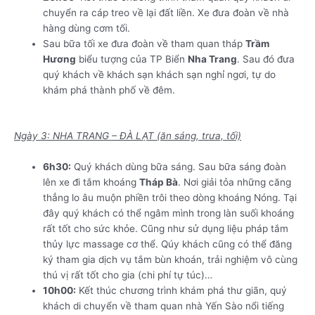
chuyển ra cáp treo về lại đất liền. Xe đưa đoàn về nhà
hàng dùng cơm tối.
Sau bữa tối xe đưa đoàn về tham quan tháp
Trầm
Hương
biểu tượng của TP Biển
Nha Trang
. Sau đó đưa
quý khách về khách sạn khách sạn nghỉ ngơi, tự do
khám phá thành phố về đêm.
TOUR QUẢNG BÌNH – NHA
TRANG – ĐÀ LẠT – QUY NHƠN
Ngày 3: NHA TRANG – ĐÀ LẠT (ăn sáng, trưa, tối)
6h30:
Quý khách dùng bữa sáng. Sau bữa sáng đoàn
lên xe đi tắm khoáng
Tháp Bà
. Nơi giải tỏa những căng
thẳng lo âu muộn phiền trôi theo dòng khoáng Nóng. Tại
đây quý khách có thể ngâm mình trong làn suối khoáng
rất tốt cho sức khỏe. Cũng như sử dụng liệu pháp tắm
thủy lực massage cơ thể. Qúy khách cũng có thể đăng
ký tham gia dịch vụ tắm bùn khoán, trải nghiệm vô cùng
thú vị rất tốt cho gia (chi phí tự túc)…
10h00:
Kết thúc chương trình khám phá thư giãn, quý
khách di chuyển về tham quan nhà Yến Sào nổi tiếng