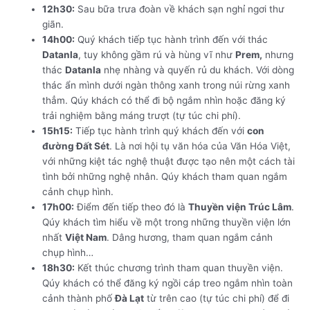
12h30:
Sau bữa trưa đoàn về khách sạn nghỉ ngơi thư
giãn.
14h00:
Quý khách tiếp tục hành trình đến với thác
Datanla
, tuy không gầm rú và hùng vĩ như
Prem,
nhưng
thác
Datanla
nhẹ nhàng và quyến rủ du khách. Với dòng
thác ẩn mình dưới ngàn thông xanh trong núi rừng xanh
thẳm. Qúy khách có thể đi bộ ngắm nhìn hoặc đăng ký
trải nghiệm bằng máng trượt (tự túc chi phí).
15h15:
Tiếp tục hành trình quý khách đến với
con
đường Đất Sét
. Là nơi hội tụ văn hóa của Văn Hóa Việt,
với những kiệt tác nghệ thuật được tạo nên một cách tài
tình bởi những nghệ nhân. Qúy khách tham quan ngắm
cảnh chụp hình.
17h00:
Điểm đến tiếp theo đó là
Thuyền viện Trúc Lâm
.
Qúy khách tìm hiểu về một trong những thuyền viện lớn
nhất
Việt Nam
. Dâng hương, tham quan ngắm cảnh
chụp hình…
18h30:
Kết thúc chương trình tham quan thuyền viện.
Qúy khách có thể đăng ký ngồi cáp treo ngắm nhìn toàn
cảnh thành phố
Đà Lạt
từ trên cao (tự túc chi phí) để đi