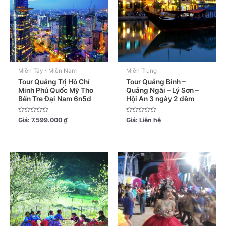
Miền Tây - Miền Nam
Miền Trung
Tour Quảng Trị Hồ Chí
Tour Quảng Bình –
Minh Phú Quốc Mỹ Tho
Quảng Ngãi – Lý Sơn –
Bến Tre Đại Nam 6n5đ
Hội An 3 ngày 2 đêm
Được
Được
Giá:
7.599.000
₫
Giá:
Liên hệ
xếp
xếp
hạng
hạng
0
0
5
5
sao
sao