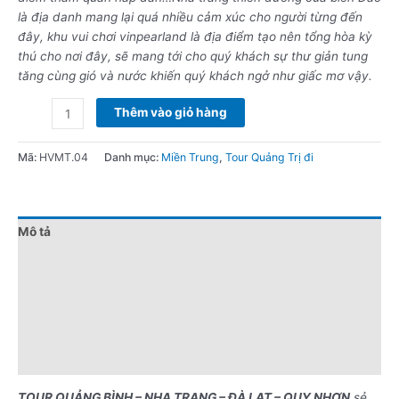
là địa danh mang lại quá nhiều cảm xúc cho người từng đến
đây, khu vui chơi vinpearland là địa điểm tạo nên tổng hòa kỳ
thú cho nơi đây, sẽ mang tới cho quý khách sự thư giản tung
tăng cùng gió và nước khiến quý khách ngở như giấc mơ vậy.
Thêm vào giỏ hàng
Mã:
HVMT.04
Danh mục:
Miền Trung
,
Tour Quảng Trị đi
Mô tả
Đánh giá (0)
Chính sách giá
Điểm nổi bật
Lưu ý khi đặt tour
TOUR QUẢNG BÌNH – NHA TRANG – ĐÀ LẠT – QUY NHƠN
sẻ