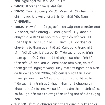
phú. Nghỉ ngơi tại Đảo Con Sẻ Tre.
14h30:
Khởi hành về lại đất liền.
15h30:
Tàu cập cảng. Xe đón đoàn bắt đầu hành trình
chinh phục khu vui chơi giải trí lớn nhất Việt Nam
VINPEARL
.
16h30:
HDV làm thủ tục, đoàn lên Cáp treo đi
khám phá
Vinpearl,
thiên đường vui chơi giải trí. Qúy khách di
chuyển qua 3320m cáp treo vượt biển đến với KDL.
Đoàn tập trung chụp hình lưu niệm. Sau đó đoàn di
chuyển vào tham quan thế giới đại dương trong nhà
kính. Với đủ các loài cá bơi lội. Tiếp tục chương trình
tham quan. Quý khách có thể chọn lựa cho mình hành
trình đến với các khu vui chơi hoặc tắm biển, có thể
tham gia trải nghiệm Vòng Quay mặt trời ngắm nhìn biển
cả từ độ cao hơn 200m, tiếp đến là vườn thú. Hoặc
tham gia xem phim 5D và chơi các trò chơi hấp dẫn.
Tiếp tục hành trình quý khách khám phá chương trình
nhạc nước ấn tượng. Với sự kết hợp âm thanh, ánh sáng,
nước. Tạo nên một chương trình không thể nào ấn tượng
hơn.
20h30:
Kết thúc chương trình tham quan quý khách di