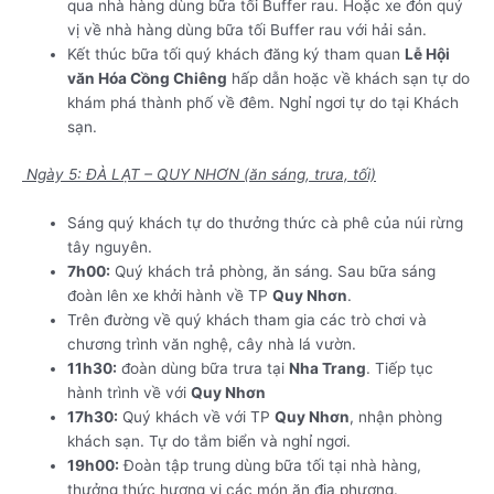
qua nhà hàng dùng bữa tối Buffer rau. Hoặc xe đón quý
vị về nhà hàng dùng bữa tối Buffer rau với hải sản.
Kết thúc bữa tối quý khách đăng ký tham quan
Lễ Hội
văn Hóa Cồng Chiêng
hấp dẫn hoặc về khách sạn tự do
khám phá thành phố về đêm. Nghỉ ngơi tự do tại Khách
sạn.
Ngày 5: ĐÀ LẠT – QUY NHƠN (ăn sáng, trưa, tối)
Sáng quý khách tự do thưởng thức cà phê của núi rừng
tây nguyên.
7h00:
Quý khách trả phòng, ăn sáng. Sau bữa sáng
đoàn lên xe khởi hành về TP
Quy Nhơn
.
Trên đường về quý khách tham gia các trò chơi và
chương trình văn nghệ, cây nhà lá vườn.
11h30:
đoàn dùng bữa trưa tại
Nha Trang
. Tiếp tục
hành trình về với
Quy Nhơn
17h30:
Quý khách về với TP
Quy Nhơn
, nhận phòng
khách sạn. Tự do tắm biển và nghỉ ngơi.
19h00:
Đoàn tập trung dùng bữa tối tại nhà hàng,
thưởng thức hương vị các món ăn địa phương.