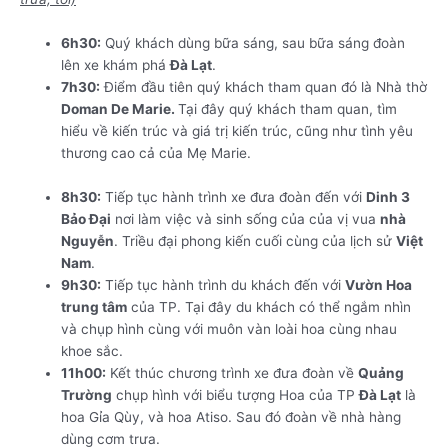
6h30:
Quý khách dùng bữa sáng, sau bữa sáng đoàn
lên xe khám phá
Đà Lạt
.
7h30:
Điểm đầu tiên quý khách tham quan đó là Nhà thờ
Doman De Marie.
Tại đây quý khách tham quan, tìm
hiểu về kiến trúc và giá trị kiến trúc, cũng như tình yêu
thương cao cả của Mẹ Marie.
TOUR QUẢNG BÌNH –
NHA TRANG – ĐÀ LẠT – QUY NHƠN
8h30:
Tiếp tục hành trình xe đưa đoàn đến với
Dinh 3
Bảo Đại
nơi làm việc và sinh sống của của vị vua
nhà
Nguyễn
. Triều đại phong kiến cuối cùng của lịch sử
Việt
Nam
.
9h30:
Tiếp tục hành trình du khách đến với
Vườn Hoa
trung tâm
của TP. Tại đây du khách có thể ngắm nhìn
và chụp hình cùng với muôn vàn loài hoa cùng nhau
khoe sắc.
11h00:
Kết thúc chương trình xe đưa đoàn về
Quảng
Trường
chụp hình với biểu tượng Hoa của TP
Đà Lạt
là
hoa Gỉa Qùy, và hoa Atiso. Sau đó đoàn về nhà hàng
dùng cơm trưa.