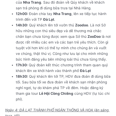
của
Nha Trang
. Sau đó đoàn về Qúy khách về khách
sạn trả phòng đi dùng bữa trưa tại Nhà Hàng.
12h00:
Đoàn chia tay
Nha Trang
, lên xe tiếp tục hành
trình đến với TP
Đà Lạt
.
14h30:
Quý khách lên tới vườn thú
Zoodoo
. Là nơi Sở
hữu những con thú siêu đẹp và dễ thương mà chắc
chắn bạn chưa từng được xem qua Sở thú
ZooDoo
là nơi
được rất nhiều các em và các bạn trẻ yêu thích. Còn gì
tuyệt vời hơn khi có thể tự mình cho chúng ăn và vuốt
ve chúng, thật thú vị. Cũng như lưu lại cho mình những
bức hình đáng yêu bên những loài thú chưa từng thấy.
17h30:
Quý đoàn kết thúc chương trình tham quan quý
khách lên xe khởi hành vào thành phố
Đà Lạt
18h30:
Quý khách lên tới TP, HDV đưa đoàn đi dùng bữa
tối. Sau bữa tối xe đưa đoàn về khách sạn nhận phòng
nghỉ ngơi, tự do khám phá TP về đêm. Hoặc đăng ký
tham gia tour
Lễ Hội Cồng Chiêng
cùng HDV (tự túc chi
phí).
Ngày 4: ĐÀ LẠT THÀNH PHỐ NGÀN THÔNG VÀ HOA (ăn sáng,
trưa, tối)