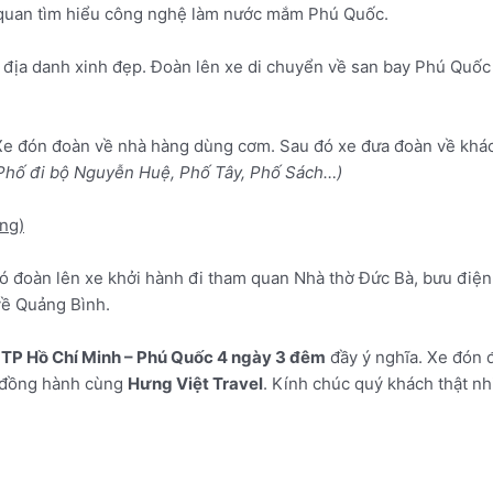
 quan tìm hiểu công nghệ làm nước mắm Phú Quốc.
i địa danh xinh đẹp. Đoàn lên xe di chuyển về san bay Phú Quố
 Xe đón đoàn về nhà hàng dùng cơm. Sau đó xe đưa đoàn về khá
 Phố đi bộ Nguyễn Huệ, Phố Tây, Phố Sách…)
áng)
ó đoàn lên xe khởi hành đi tham quan Nhà thờ Đức Bà, bưu điện
về Quảng Bình.
 TP Hồ Chí Minh – Phú Quốc 4 ngày 3 đêm
đầy ý nghĩa. Xe đón 
à đồng hành cùng
Hưng Việt Travel
. Kính chúc quý khách thật n