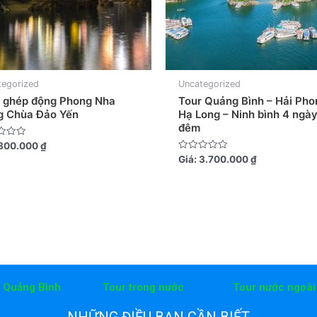
tegorized
Uncategorized
 ghép động Phong Nha
Tour Quảng Bình – Hải Pho
g Chùa Đảo Yến
Hạ Long – Ninh bình 4 ngày
đêm
800.000
₫
Được
Giá:
3.700.000
₫
xếp
hạng
0
5
sao
h Quảng Bình
Tour trong nước
Tour nước ngoài