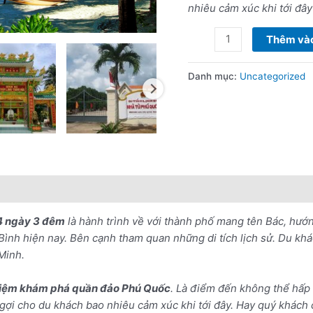
4
nhiêu cảm xúc khi tới đây
ngày
3
Thêm vào
đêm
số
Danh mục:
Uncategorized
lượng
nổi bật
Lưu ý khi đặt tour
 4 ngày 3 đêm
là hành trình về với thành phố mang tên Bác, hướn
ình hiện nay. Bên cạnh tham quan những di tích lịch sử. Du kh
Minh.
hiệm khám phá quần đảo Phú Quốc
. Là điểm đến không thể hấ
gợi cho du khách bao nhiêu cảm xúc khi tới đây. Hay quý khách