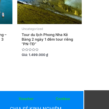
Uncategorized
ng –
Tour du lịch Phong Nha Kẻ
 3
Bàng 2 ngày 1 đêm tour riêng
“PN-TĐ”
Được
Giá:
1.499.000
₫
xếp
hạng
0
5
sao
Voucher
Comboo