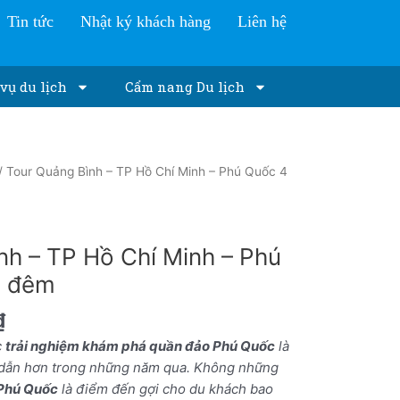
Tin tức
Nhật ký khách hàng
Liên hệ
vụ du lịch
Cẩm nang Du lịch
/ Tour Quảng Bình – TP Hồ Chí Minh – Phú Quốc 4
nh – TP Hồ Chí Minh – Phú
3 đêm
₫
c
trải nghiệm khám phá quần đảo Phú Quốc
là
 dẫn hơn trong những năm qua. Không những
 Phú Quốc
là điểm đến gợi cho du khách bao