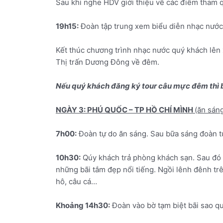
Sau khi nghe HDV giới thiệu về các điểm tham 
19h15:
Đoàn tập trung xem biểu diễn nhạc nước 
Kết thúc chương trình nhạc nước quý khách lên
Thị trấn Dương Đông về đêm.
Nếu quý khách đăng ký tour câu mực đêm thì bá
NGÀY 3: PHÚ QUỐC – TP HỒ CHÍ MÌNH
(ăn sáng
7h00:
Đoàn tự do ăn sáng. Sau bữa sáng đoàn tự
10h30:
Qúy khách trả phòng khách sạn. Sau đó đ
những bãi tắm đẹp nổi tiếng. Ngồi lênh đênh tr
hô, câu cá…
Khoảng 14h30:
Đoàn vào bờ tạm biệt bãi sao q