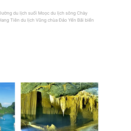
Đường du lịch suối Moọc du lịch sông Chày
Hang Tiên du lịch Vũng chùa Đảo Yến Bãi biển
nh – TP Hồ Chí Minh – Phú Quốc. Tour Quảng
Chí Minh – Phú Quốc.