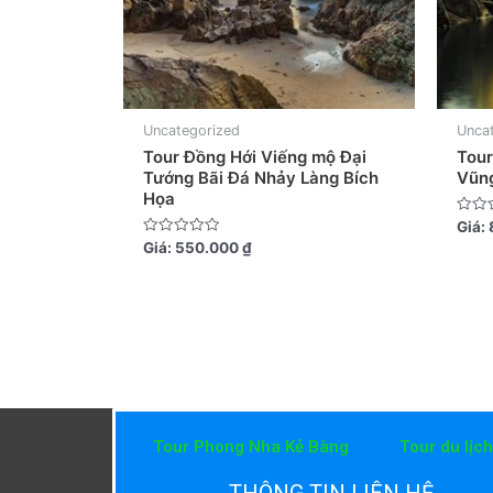
Uncategorized
Unca
Tour Đồng Hới Viếng mộ Đại
Tour
Tướng Bãi Đá Nhảy Làng Bích
Vũn
Họa
Được
Giá:
xếp
Được
Giá:
550.000
₫
hạng
xếp
0
hạng
5
0
sao
5
sao
Tour Phong Nha Kẻ Bàng
Tour du lịc