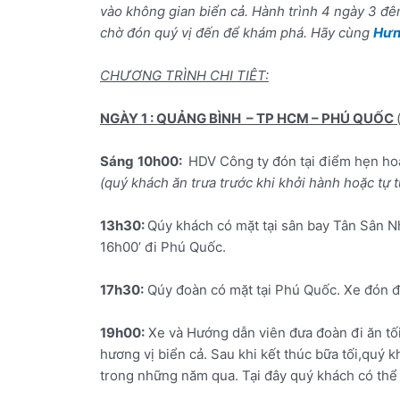
vào không gian biển cả. Hành trình 4 ngày 3 đê
chờ đón quý vị đến để khám phá. Hãy cùng
Hưn
CHƯƠNG TRÌNH CHI TIÊT:
NGÀY 1 : QUẢNG BÌNH – TP HCM – PHÚ QUỐC
Sáng
10h00:
HDV Công ty đón tại điểm hẹn ho
(quý khách ăn trưa trước khi khởi hành hoặc tự t
13h30:
Qúy khách có mặt tại sân bay Tân Sân Nh
16h00’ đi Phú Quốc.
17h30:
Qúy đoàn có mặt tại Phú Quốc. Xe đón đo
19h00:
Xe và Hướng dẫn viên đưa đoàn đi ăn tố
hương vị biển cả. Sau khi kết thúc bữa tối,qu
trong những năm qua. Tại đây quý khách có th