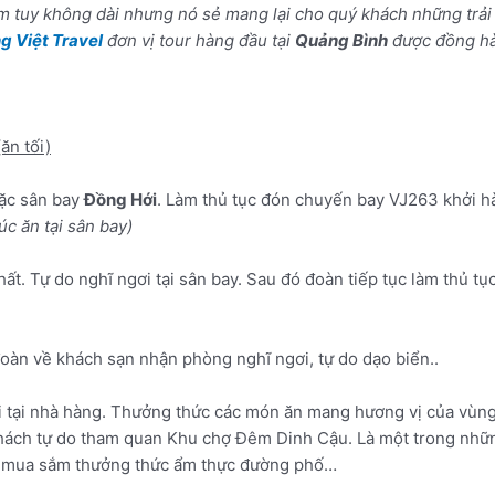
m tuy không dài nhưng nó sẻ mang lại cho quý khách những trải 
g Việt Travel
đơn vị tour hàng đầu tại
Quảng Bình
được đồng hà
(ăn tối)
ặc sân bay
Đồng Hới
. Làm thủ tục đón chuyến bay VJ263 khởi h
úc ăn tại sân bay)
ất. Tự do nghĩ ngơi tại sân bay. Sau đó đoàn tiếp tục làm thủ t
àn về khách sạn nhận phòng nghĩ ngơi, tự do dạo biển..
i tại nhà hàng. Thưởng thức các món ăn mang hương vị của vùng
ý khách tự do tham quan Khu chợ Đêm Dinh Cậu. Là một trong nhữ
ể mua sắm thưởng thức ẩm thực đường phố…