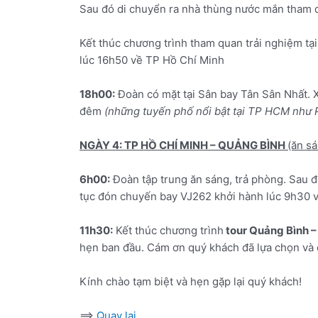
Sau đó di chuyển ra nhà thùng nước mắn tham
Kết thúc chương trình tham quan trải nghiệm tạ
lúc 16h50 về TP Hồ Chí Minh
18h00:
Đoàn có mặt tại Sân bay Tân Sân Nhất.
đêm
(những tuyến phố nổi bật tại TP HCM như
NGÀY 4: TP HỒ CHÍ MINH – QUẢNG BÌNH
(ăn s
6h00:
Đoàn tập trung ăn sáng, trả phòng. Sau đ
tục đón chuyến bay VJ262 khởi hành lúc 9h30 
11h30:
Kết thúc chương trình
tour Quảng Bình –
hẹn ban đầu. Cám ơn quý khách đã lựa chọn v
Kính chào tạm biệt và hẹn gặp lại quý khách!
==>
Quay lại