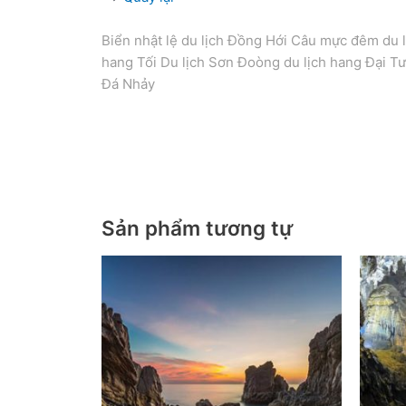
Biển nhật lệ du lịch Đồng Hới Câu mực đêm du 
hang Tối Du lịch Sơn Đoòng du lịch hang Đại T
Đá Nhảy
Tour Quảng Bình – TP Hồ Chí Minh – Phú Quốc.
Bình – TP Hồ Chí Minh – Phú Quốc. Tour Quảng
Sản phẩm tương tự