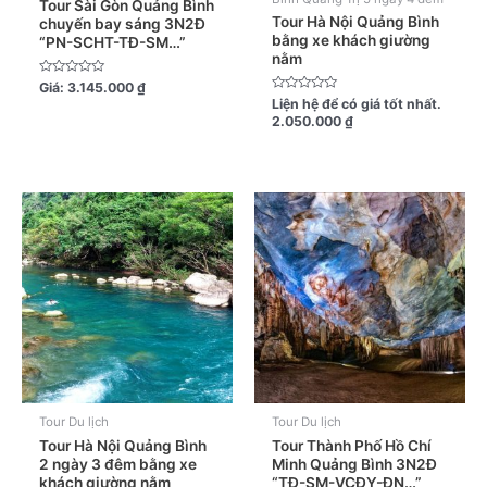
Tour Sài Gòn Quảng Bình
Tour Hà Nội Quảng Bình
chuyến bay sáng 3N2Đ
bằng xe khách giường
“PN-SCHT-TĐ-SM…”
nằm
Được
Giá:
3.145.000
₫
xếp
Được
Liện hệ để có giá tốt nhất.
hạng
xếp
2.050.000
₫
0
hạng
5
0
sao
5
sao
Tour Du lịch
Tour Du lịch
Tour Hà Nội Quảng Bình
Tour Thành Phố Hồ Chí
2 ngày 3 đêm bằng xe
Minh Quảng Bình 3N2Đ
khách giường nằm
“TĐ-SM-VCĐY-ĐN…”