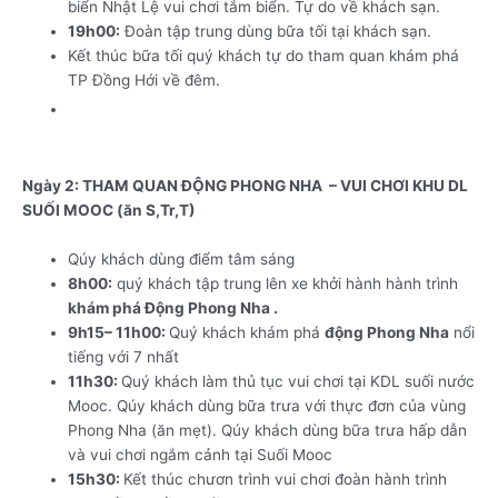
biển Nhật Lệ vui chơi tắm biển. Tự do về khách sạn.
19h00:
Đoàn tập trung dùng bữa tối tại khách sạn.
Kết thúc bữa tối quý khách tự do tham quan khám phá
TP Đồng Hới về đêm.
Tour Hà Nội Quảng Bình 3 ngày 4
đêm bằng xe khách giường nằm
Ngày 2: THAM QUAN ĐỘNG PHONG NHA – VUI CHƠI KHU DL
SUỐI MOOC (ăn S,Tr,T)
Qúy khách dùng điểm tâm sáng
8h00:
quý khách tập trung lên xe khởi hành hành trình
khám phá Động Phong Nha .
9h15– 11h00:
Quý khách khám phá
động Phong Nha
nổi
tiếng với 7 nhất
11h30:
Quý khách làm thủ tục vui chơi tại KDL suối nước
Mooc. Qúy khách dùng bữa trưa với thực đơn của vùng
Phong Nha (ăn mẹt). Qúy khách dùng bữa trưa hấp dẫn
và vui chơi ngắm cảnh tại Suối Mooc
15h30:
Kết thúc chươn trình vui chơi đoàn hành trình