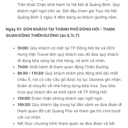
Trần Khát Chân khởi hành từ Hà Nội đi Quảng Bình. Qúy
khách nghỉ ngơi trên xe. Bắt đầu tham gia Tour Hà Nội
Quảng Bình 3 ngày 4 đêm bằng xe khách giường nằm.
Ngày 01:
ĐÓN KHÁCH TẠI THÀNH PHỐ ĐỒNG HỚI – THAM
QUAN ĐỘNG THIÊN ĐƯỜNG (ăn S,Tr,T)
5h00:
Qúy khách có mặt tại TP Đồng Hới Xe và HDV
Hưng Việt Travel đón quý khách sau đó đưa quý khách
đi dùng bữa sáng tại nhà hàng, vệ sinh cá nhân.
7h00:
Khởi hành đi tham quan động Thiên Đường.
8h30 – 11h30:
Quý khách khám phá động khô dài nhất
châu Á, nơi có cây cầu gổ được kỷ lục Giuness ghi nhận.
Đoàn di chuyển về nhà hàng dung bữa trưa. Sau bữa
trưa quý khách lên xe khởi hành về TP Đồng Hới.
15h00:
Đoàn nhận phòng khách sạn nghỉ ngơi .
16h30:
Qúy khách tập trung tại tiền sảnh xe đưa đoàn đi
tham quan đồi cát Quang Phú và tham gia trò chơi trượt
cát vui nhộn.
Kết thúc chương trình tham quan xe đưa đoàn về bãi