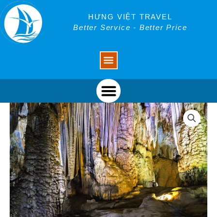
Skip
to
HƯNG VIỆT TRAVEL
content
Better Service - Better Price
Menu
Menu