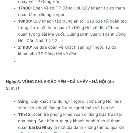
quay về TP Đồng Hới
17h00:
Đoàn về tới TP Đồng Hới. Qúy khách tự do tham
quan tắm biển nghỉ ngơi
19h00:
Quý khách tập trung ăn tối. Sau bữa tối đoàn tập
trung lên xe đi tham quan Tp Đồng Hới về đêm “tham
quan tượng đài Mẹ Suốt, Quảng Bình Quan; Thành Đồng
Hới; Cầu Nhật Lệ 1,2 …)
21h00:
Xe đưa đoàn về khách sạn nghỉ ngơi. Tự do
khám phá TP Đồng Hới về đêm
.
Tour Hà Nội Quảng Bình 3 ngày 4 đêm
bằng xe khách giường nằm
Ngày 3: VŨNG CHÙA ĐẢO YẾN – ĐÁ NHẢY – HÀ NỘI (ăn
S,Tr,T)
Sáng:
Quý khách tự do nghỉ ngơi đi chợ Đồng Hới mua
sắm sản vật về làm quà cho người thân và bạn bè.
11h45:
Đoàn trả phòng khách sạn đi dùng bữa trưa tại
nhà hàng. Sau bữa trưa quý khách hành trình đi tham
quan
bãi Đá Nhảy
là một địa danh không thể bỏ qua khi