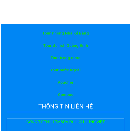
sao
5
sao
Tour Phong Nha Kẻ Bàng
Tour du lịch Quảng Bình
Tour trong nước
Tour nước ngoài
Voucher
Comboo
THÔNG TIN LIÊN HỆ
CÔNG TY TNHH TM&DV DU LỊCH HƯNG VIỆT