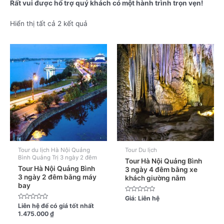
Rất vui được hổ trợ quý khách có một hành trình trọn vẹn!
Hiển thị tất cả 2 kết quả
Tour du lịch Hà Nội Quảng
Tour Du lịch
Bình Quảng Trị 3 ngày 2 đêm
Tour Hà Nội Quảng Bình
Tour Hà Nội Quảng Bình
3 ngày 4 đêm bằng xe
3 ngày 2 đêm bằng máy
khách giường nằm
bay
Được
Giá:
Liên hệ
xếp
Được
Liên hệ để có giá tốt nhất
hạng
xếp
1.475.000
₫
0
hạng
5
0