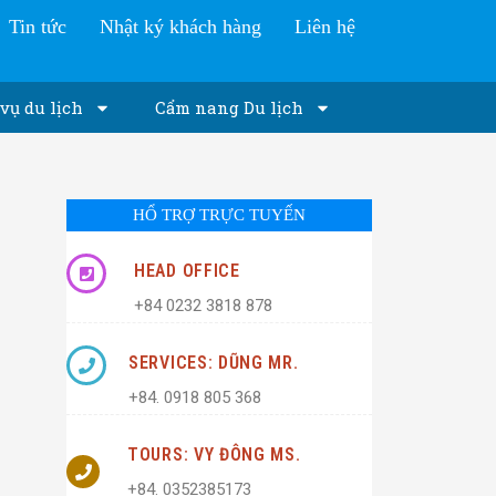
Tin tức
Nhật ký khách hàng
Liên hệ
vụ du lịch
Cẩm nang Du lịch
HỔ TRỢ TRỰC TUYẾN
HEAD OFFICE
+84 0232 3818 878
SERVICES: DŨNG MR.
+84. 0918 805 368
TOURS: VY ĐÔNG MS.
+84. 0352385173