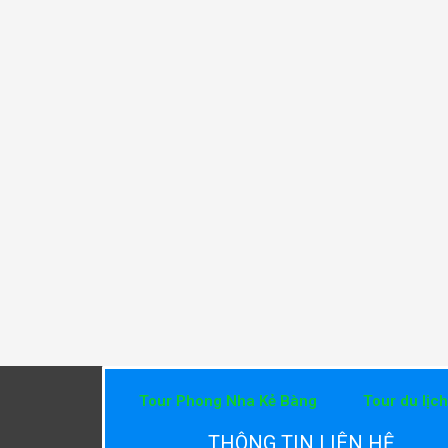
Tour Phong Nha Kẻ Bàng
Tour du lịc
THÔNG TIN LIÊN HỆ