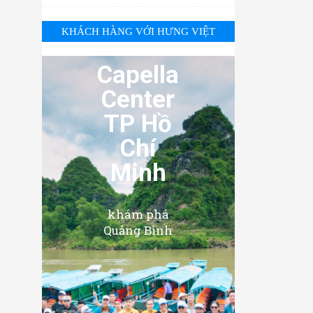
KHÁCH HÀNG VỚI HƯNG VIỆT
Capella
Center
TP Hồ
Chí
Minh
khám phá
Quảng Bình