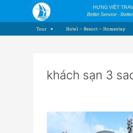
Skip
HƯNG VIỆT TRA
to
Better Service - Bette
content
Tour
Hotel – Resort – Homestay
khách sạn 3 sao
Khách
sạn
Vân