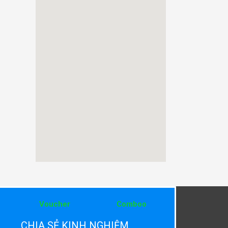
Voucher
Comboo
CHIA SẺ KINH NGHIỆM