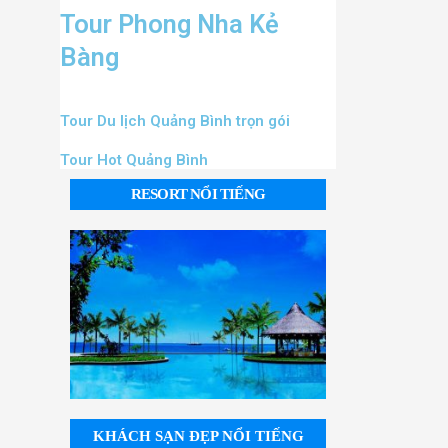
Tour Phong Nha Kẻ
Bàng
Tour Du lịch Quảng Bình trọn gói
Tour Hot Quảng Bình
RESORT NỔI TIẾNG
KHÁCH SẠN ĐẸP NỔI TIẾNG