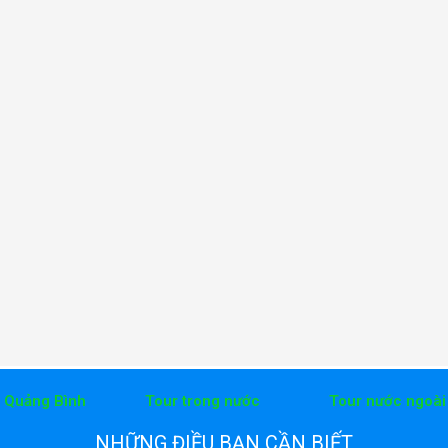
h Quảng Bình
Tour trong nước
Tour nước ngoài
NHỮNG ĐIỀU BẠN CẦN BIẾT