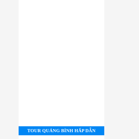
TOUR QUẢNG BÌNH HẤP DẪN