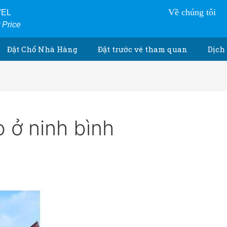
Về chúng tôi
VEL
r Price
Đặt Chổ Nhà Hàng
Đặt trước vé tham quan
Dịch 
 ở ninh bình