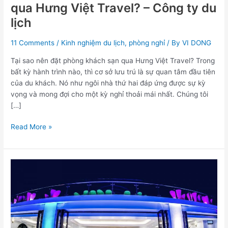
qua Hưng Việt Travel? – Công ty du
lịch
11 Comments
/
Kinh nghiệm du lịch
,
phòng nghỉ
/ By
VI DONG
Tại sao nên đặt phòng khách sạn qua Hưng Việt Travel? Trong
bất kỳ hành trình nào, thì cơ sở lưu trú là sự quan tâm đầu tiên
của du khách. Nó như ngôi nhà thứ hai đáp ứng được sự kỳ
vọng và mong đợi cho một kỳ nghỉ thoải mái nhất. Chúng tôi
[…]
Read More »
Bạn
nên
đặt
phòng
ở
khách