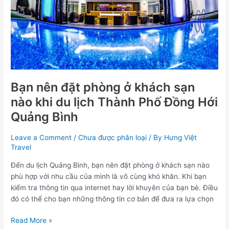
sạn
nào
khi
du
lịch
Thành
Phố
Đồng
Bạn nên đặt phòng ở khách sạn
Hới
nào khi du lịch Thành Phố Đồng Hới
Quảng
Quảng Bình
Bình
Leave a Comment
/
Chưa được phân loại
/ By
Hưng Việt
Travel
Đến du lịch Quảng Bình, bạn nên đặt phòng ở khách sạn nào
phù hợp với nhu cầu của mình là vô cùng khó khăn. Khi bạn
kiểm tra thông tin qua internet hay lời khuyên của bạn bè. Điều
đó có thể cho bạn những thông tin cơ bản để đưa ra lựa chọn
Read More »