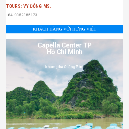
TOURS: VY ĐÔNG MS.
+84. 0352385173
KHÁCH HÀNG VỚI HƯNG VIỆT
Capella Center TP
Hồ Chí Minh
khám phá Quảng Bình