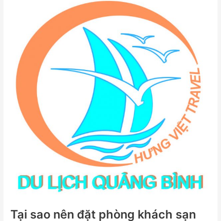
Tại
sao
nên
đặt
phòng
khách
sạn
qua
Hưng
Việt
Travel?
–
Công
ty
du
lịch
Tại sao nên đặt phòng khách sạn