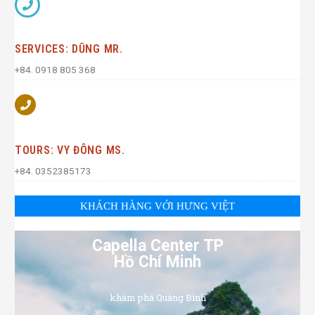
SERVICES: DŨNG MR.
+84. 0918 805 368
TOURS: VY ĐÔNG MS.
+84. 0352385173
KHÁCH HÀNG VỚI HƯNG VIỆT
Capella Center TP
Hồ Chí Minh
khám phá Quảng Bình