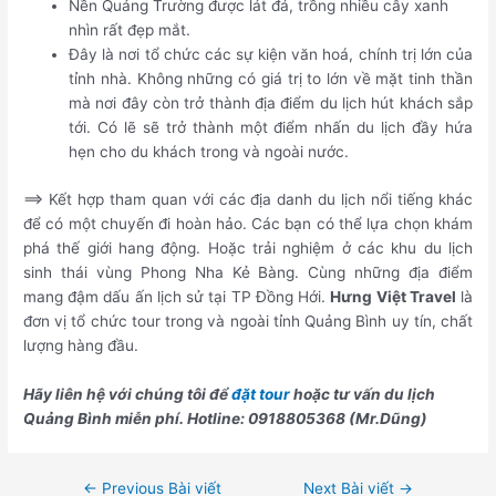
Nền Quảng Trường được lát đá, trồng nhiều cây xanh
nhìn rất đẹp mắt.
Đây là nơi tổ chức các sự kiện văn hoá, chính trị lớn của
tỉnh nhà. Không những có giá trị to lớn về mặt tinh thần
mà nơi đây còn trở thành địa điểm du lịch hút khách sắp
tới. Có lẽ sẽ trở thành một điểm nhấn du lịch đầy hứa
hẹn cho du khách trong và ngoài nước.
==> Kết hợp tham quan với các địa danh du lịch nổi tiếng khác
để có một chuyến đi hoàn hảo. Các bạn có thể lựa chọn khám
phá thế giới hang động. Hoặc trải nghiệm ở các khu du lịch
sinh thái vùng Phong Nha Kẻ Bàng. Cùng những địa điểm
mang đậm dấu ấn lịch sử tại TP Đồng Hới.
Hưng Việt Travel
là
đơn vị tổ chức tour trong và ngoài tỉnh Quảng Bình uy tín, chất
lượng hàng đầu.
Hãy liên hệ với chúng tôi để
đặt tour
hoặc tư vấn du lịch
Quảng Bình miễn phí. Hotline: 0918805368 (Mr.Dũng)
←
Previous Bài viết
Next Bài viết
→