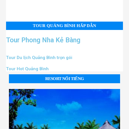
TOUR QUẢNG BÌNH HẤP DẪN
Tour Phong Nha Kẻ Bàng
Tour Du lịch Quảng Bình trọn gói
Tour Hot Quảng Bình
RESORT NỔI TIẾNG