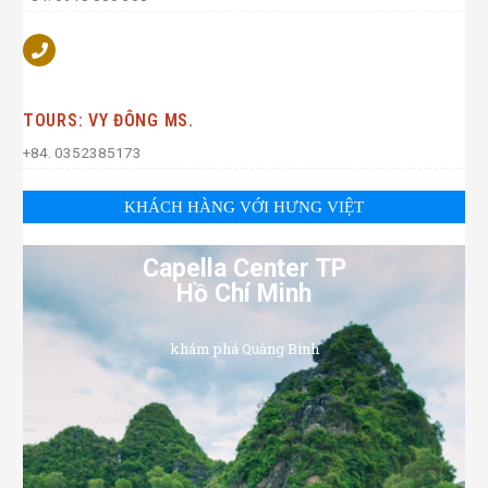
TOURS: VY ĐÔNG MS.
+84. 0352385173
KHÁCH HÀNG VỚI HƯNG VIỆT
Capella Center TP
Hồ Chí Minh
khám phá Quảng Bình