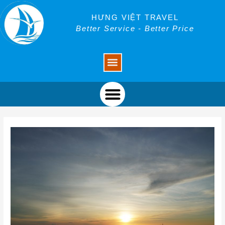
Skip
Post
to
navigation
HƯNG VIỆT TRAVEL
content
Better Service - Better Price
Menu
Menu