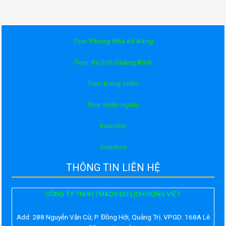
Tour Phong Nha Kẻ Bàng
Tour du lịch Quảng Bình
Tour trong nước
Tour nước ngoài
Voucher
Comboo
THÔNG TIN LIÊN HỆ
CÔNG TY TNHH TM&DV DU LỊCH HƯNG VIỆT
Add:
288 Nguyễn Văn Cừ, P. Đồng Hới, Quảng Trị. VPGD: 168A Lê