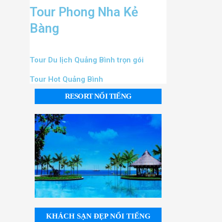
Tour Phong Nha Kẻ
Bàng
Tour Du lịch Quảng Bình trọn gói
Tour Hot Quảng Bình
RESORT NỔI TIẾNG
KHÁCH SẠN ĐẸP NỔI TIẾNG