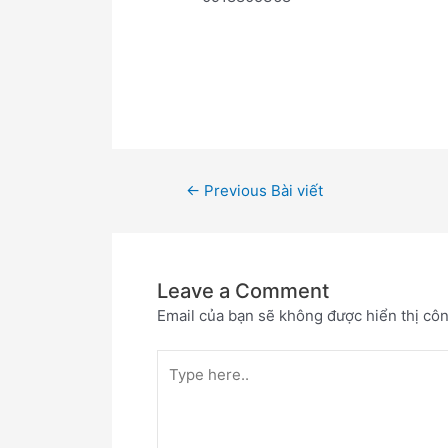
Khách sạn
Đồng Hới Lavender Hotel
Quả
Bình/ Khách sạn Đồng Hới Lavender Hot
Quảng Bình / Khách sạn Đồng Hới Laven
←
Previous Bài viết
Leave a Comment
Email của bạn sẽ không được hiển thị côn
Type
here..