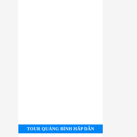
TOUR QUẢNG BÌNH HẤP DẪN