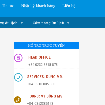
Tin tức
Nhật ký khách hàng
Liên hệ
vụ du lịch
Cẩm nang Du lịch
HỔ TRỢ TRỰC TUYẾN
HEAD OFFICE
+84 0232 3818 878
SERVICES: DŨNG MR.
+84. 0918 805 368
TOURS: VY ĐÔNG MS.
+84. 0352385173