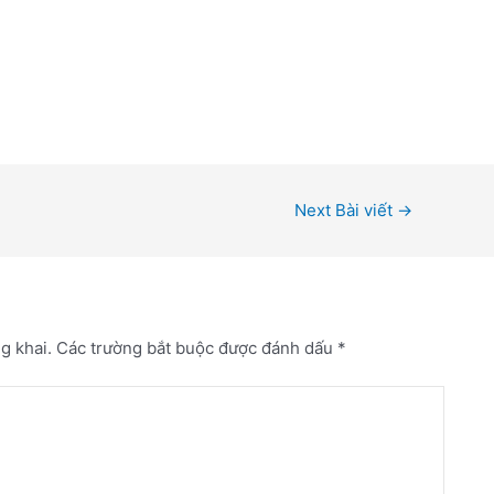
ng Bình / Khách sạn Đồng Hới Lavender Hotel Quảng
el Quảng Bình / Khách sạn Đồng Hới Lavender Hotel
der Hotel Quảng Bình
Next Bài viết
→
g khai.
Các trường bắt buộc được đánh dấu
*