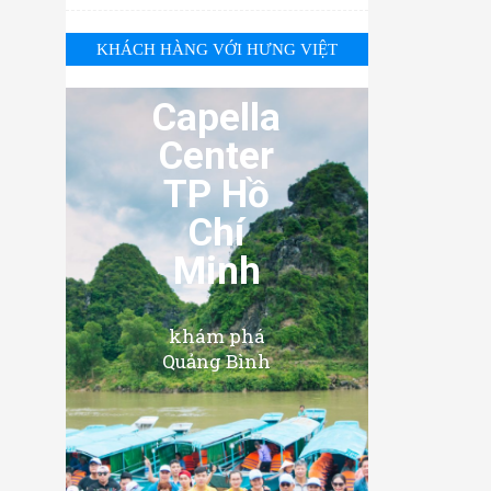
KHÁCH HÀNG VỚI HƯNG VIỆT
Capella
Center
TP Hồ
Chí
Minh
khám phá
Quảng Bình