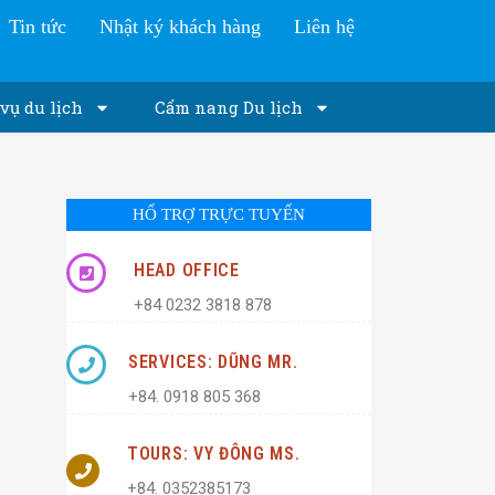
Tin tức
Nhật ký khách hàng
Liên hệ
vụ du lịch
Cẩm nang Du lịch
HỔ TRỢ TRỰC TUYẾN
HEAD OFFICE
+84 0232 3818 878
SERVICES: DŨNG MR.
+84. 0918 805 368
TOURS: VY ĐÔNG MS.
+84. 0352385173