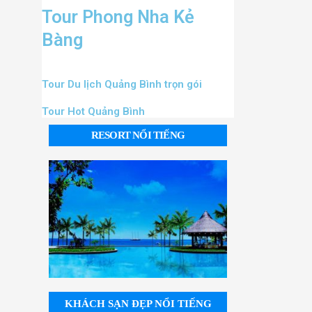
Tour Phong Nha Kẻ
Bàng
Tour Du lịch Quảng Bình trọn gói
Tour Hot Quảng Bình
RESORT NỔI TIẾNG
KHÁCH SẠN ĐẸP NỔI TIẾNG