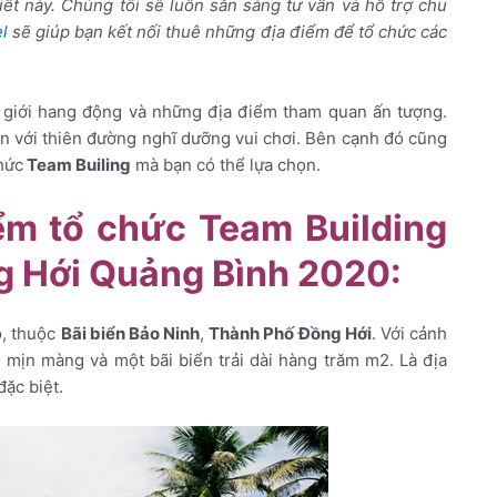
ết này. Chúng tôi sẽ luôn sẵn sàng tư vấn và hỗ trợ chu
l
sẽ giúp bạn kết nối thuê những địa điểm để tổ chức các
ế giới hang động và những địa điểm tham quan ấn tượng.
n với thiên đường nghĩ dưỡng vui chơi. Bên cạnh đó cũng
hức
Team Builing
mà bạn có thể lựa chọn.
ểm tổ chức Team Building
g Hới Quảng Bình 2020:
o, thuộc
Bãi biển Bảo Ninh
,
Thành Phố Đồng Hới
. Với cảnh
ài mịn màng và một bãi biển trải dài hàng trăm m2. Là địa
đặc biệt.