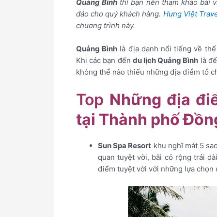
Quảng Bình
thì bạn nên tham khảo bài vi
đáo cho quý khách hàng.
Hưng Việt Trave
chương trình này.
Quảng Bình
là địa danh nổi tiếng về th
Khi các bạn đến
du lịch Quảng Bình
là đế
không thể nào thiếu những địa điểm tổ c
Top
Những địa đi
tại Thành phố Đồn
Sun Spa Resort
khu nghĩ mát 5 sa
quan tuyệt vời, bãi cỏ rộng trải d
điểm tuyệt vời với những lựa chọn 