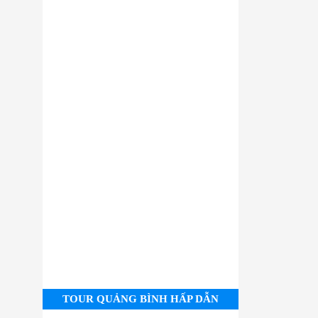
TOUR QUẢNG BÌNH HẤP DẪN