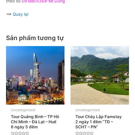
theo số
0918805368-Mr.Dũng
==>
Quay lại
Sản phẩm tương tự
Uncategorized
Uncategorized
Tour Quảng Bình – TP Hồ
Tour Chày Lập Famstay
Chí Minh – Đà Lạt – Huế
2 ngày 1 đêm “TĐ –
6 ngày 5 đêm
SCHT – PN”