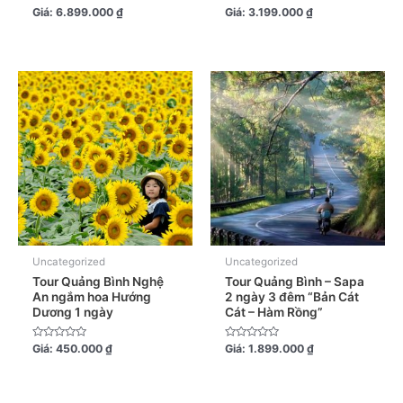
Được
Được
Giá:
6.899.000
₫
Giá:
3.199.000
₫
xếp
xếp
hạng
hạng
0
0
5
5
sao
sao
Uncategorized
Uncategorized
Tour Quảng Bình Nghệ
Tour Quảng Bình – Sapa
An ngắm hoa Hướng
2 ngày 3 đêm “Bản Cát
Dương 1 ngày
Cát – Hàm Rồng”
Được
Được
Giá:
450.000
₫
Giá:
1.899.000
₫
xếp
xếp
hạng
hạng
0
0
5
5
sao
sao