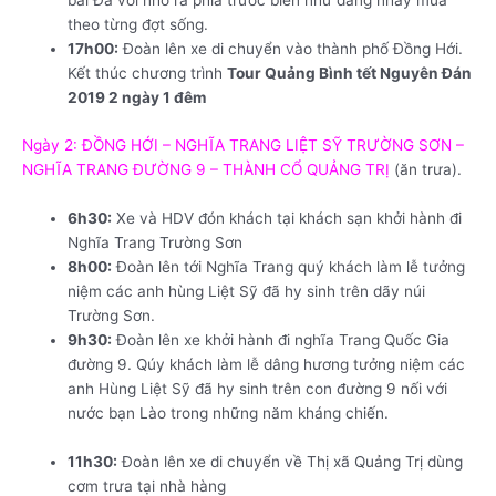
bãi Đá vôi nhô ra phía trước biển như đang nhảy múa
theo từng đợt sống.
17h00:
Đoàn lên xe di chuyển vào thành phố Đồng Hới.
Kết thúc chương trình
Tour Quảng Bình tết Nguyên Đán
2019 2 ngày 1 đêm
Ngày 2: ĐỒNG HỚI – NGHĨA TRANG LIỆT SỸ TRƯỜNG SƠN –
NGHĨA TRANG ĐƯỜNG 9 – THÀNH CỔ QUẢNG TRỊ
(ăn trưa).
6h30:
Xe và HDV đón khách tại khách sạn khởi hành đi
Nghĩa Trang Trường Sơn
8h00:
Đoàn lên tới Nghĩa Trang quý khách làm lễ tưởng
niệm các anh hùng Liệt Sỹ đã hy sinh trên dãy núi
Trường Sơn.
9h30:
Đoàn lên xe khởi hành đi nghĩa Trang Quốc Gia
đường 9. Qúy khách làm lễ dâng hương tưởng niệm các
anh Hùng Liệt Sỹ đã hy sinh trên con đường 9 nối với
nước bạn Lào trong những năm kháng chiến.
Tour
Quảng Bình tết Nguyên Đán 2019 2 ngày 1 đêm
11h30:
Đoàn lên xe di chuyển về Thị xã Quảng Trị dùng
cơm trưa tại nhà hàng