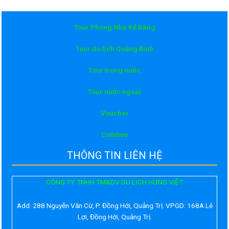
Tour Phong Nha Kẻ Bàng
Tour du lịch Quảng Bình
Tour trong nước
Tour nước ngoài
Voucher
Comboo
THÔNG TIN LIÊN HỆ
CÔNG TY TNHH TM&DV DU LỊCH HƯNG VIỆT
Add:
288 Nguyễn Văn Cừ, P. Đồng Hới, Quảng Trị. VPGD: 168A Lê
Lợi, Đồng Hới, Quảng Trị.