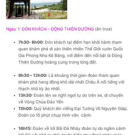
Ngày 1: ĐÓN KHÁCH – ĐỘNG THIÊN ĐƯỜNG
(ăn trưa)
7h30- 8h00:
Đón khách tại điểm hẹn khởi hành tham
quan khám phá di sản thiên nhiên Thế Giới vườn Quốc
Gia Phong Nha Kẻ Bàng, với điểm đến nổi bật là Động
Thiên Đường hoàng cung trong lòng đất.
Tour Quảng
Bình tết Nguyên Đán 2019 2 ngày 1 đêm
9h30 – 12h00:
Là khoảng thời gian đoàn tham quan
khám phá hang động khô dài nhất Châu Á nổi tiếng với
thạch nhũ kỳ ảo nhất.
13h30:
Đoàn lên xe nghĩ ngơi tự do trên xe, di chuyển
về Vũng Chùa Đảo Yến
15h00:
Quý khách lên viếng Đại Tướng Võ Nguyên Giáp.
Đoàn có 15 phút chụp hình vãn cảnh.
Tour Quảng Bình
tết Nguyên Đán 2019 2 ngày 1 đêm
16h15:
Đoàn về tới Bãi Đá Nhảy đoàn tự do ngắm cảnh