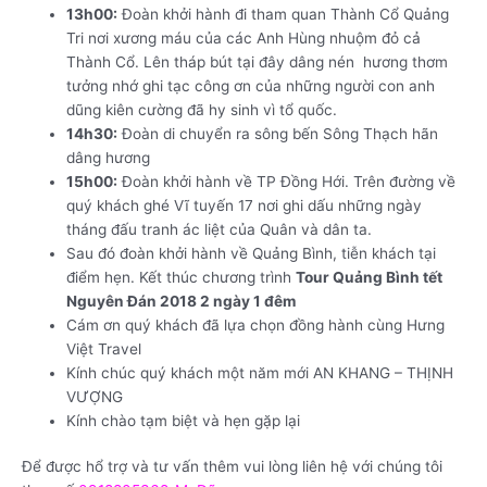
13h00:
Đoàn khởi hành đi tham quan Thành Cổ Quảng
Tri nơi xương máu của các Anh Hùng nhuộm đỏ cả
Thành Cổ. Lên tháp bút tại đây dâng nén hương thơm
tưởng nhớ ghi tạc công ơn của những người con anh
dũng kiên cường đã hy sinh vì tổ quốc.
14h30:
Đoàn di chuyển ra sông bến Sông Thạch hãn
dâng hương
15h00:
Đoàn khởi hành về TP Đồng Hới. Trên đường về
quý khách ghé Vĩ tuyến 17 nơi ghi dấu những ngày
tháng đấu tranh ác liệt của Quân và dân ta.
Sau đó đoàn khởi hành về Quảng Bình, tiễn khách tại
điểm hẹn. Kết thúc chương trình
Tour Quảng Bình tết
Nguyên Đán 2018 2 ngày 1 đêm
Cám ơn quý khách đã lựa chọn đồng hành cùng Hưng
Việt Travel
Kính chúc quý khách một năm mới AN KHANG – THỊNH
VƯỢNG
Kính chào tạm biệt và hẹn gặp lại
Để được hổ trợ và tư vấn thêm vui lòng liên hệ với chúng tôi