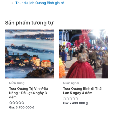
Tour du lịch Quảng Bình giá rẻ
Sản phẩm tương tự
Miền Trung
Nước ngoài
Tour Quảng Trị Vinh/ Đà
Tour Quảng Bình đi Thái
Nẵng – Đà Lạt 4 ngày 3
Lan 5 ngày 4 đêm
đêm
Được
Giá:
7.499.000
₫
xếp
Được
Giá:
5.700.000
₫
hạng
xếp
0
hạng