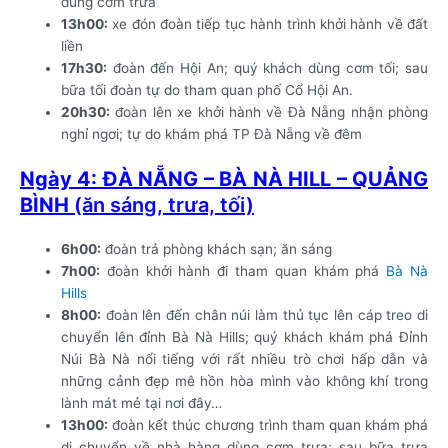
dùng cơm trưa
13h00:
xe đón đoàn tiếp tục hành trình khởi hành về đất
liền
17h30:
đoàn đến Hội An; quý khách dùng cơm tối; sau
bữa tối đoàn tự do tham quan phố Cổ Hội An.
20h30:
đoàn lên xe khởi hành về Đà Nẵng nhận phòng
nghỉ ngơi; tự do khám phá TP Đà Nẵng về đêm
Ngày 4: ĐÀ NẴNG – BÀ NÀ HILL – QUẢNG
BÌNH
(ăn sáng, trưa, tối)
6h00:
đoàn trả phòng khách sạn; ăn sáng
7h00:
đoàn khởi hành đi tham quan khám phá
Bà Nà
Hills
8h00:
đoàn lên đến chân núi làm thủ tục lên cáp treo di
chuyển lên đỉnh Bà Nà Hills; quý khách khám phá Đỉnh
Núi Bà Nà nổi tiếng với rất nhiều trò chơi hấp dẫn và
những cảnh đẹp mê hồn hòa mình vào không khí trong
lành mát mẻ tại nơi đây…
13h00:
đoàn kết thúc chương trình tham quan khám phá
di chuyển về nhà hàng dùng cơm trưa; sau bữa trưa