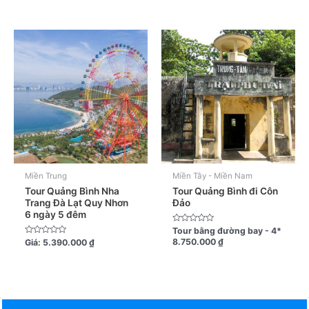
5
0
sao
5
sao
Miền Trung
Miền Tây - Miền Nam
Tour Quảng Bình Nha
Tour Quảng Bình đi Côn
Trang Đà Lạt Quy Nhơn
Đảo
6 ngày 5 đêm
Được
Tour bằng đường bay - 4*
xếp
Được
8.750.000
₫
Giá:
5.390.000
₫
hạng
xếp
0
hạng
5
0
sao
5
sao