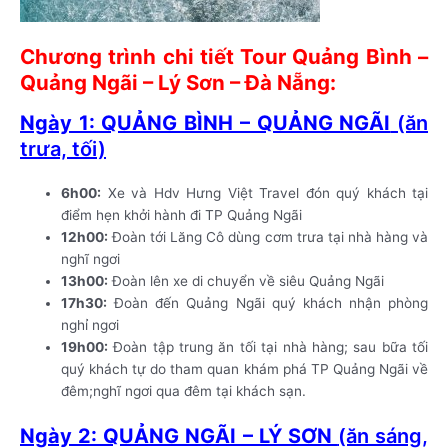
Chương trình chi tiết Tour Quảng Bình –
Quảng Ngãi – Lý Sơn – Đà Nẵng:
Ngày 1: QUẢNG BÌNH – QUẢNG NGÃI
(ăn
trưa, tối)
6h00:
Xe và Hdv Hưng Việt Travel đón quý khách tại
điểm hẹn khởi hành đi TP Quảng Ngãi
12h00:
Đoàn tới Lăng Cô dùng cơm trưa tại nhà hàng và
nghĩ ngơi
13h00:
Đoàn lên xe di chuyển về siêu Quảng Ngãi
17h30:
Đoàn đến Quảng Ngãi quý khách nhận phòng
nghỉ ngơi
19h00:
Đoàn tập trung ăn tối tại nhà hàng; sau bữa tối
quý khách tự do tham quan khám phá TP Quảng Ngãi về
đêm;nghĩ ngơi qua đêm tại khách sạn.
Ngày 2: QUẢNG NGÃI – LÝ SƠN
(ăn sáng,