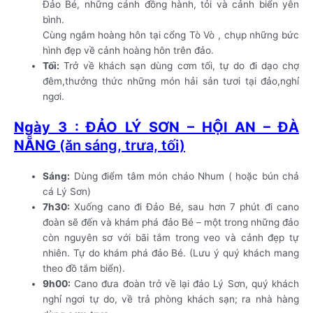
Đảo Bé, những cánh đồng hành, tỏi và cảnh biển yên
bình.
Cùng ngắm hoàng hôn tại cổng Tò Vò , chụp những bức
hình đẹp về cảnh hoàng hôn trên đảo.
Tối:
Trở về khách sạn dùng cơm tối, tự do đi dạo chợ
đêm,thưởng thức những món hải sản tươi tại đảo,nghỉ
ngơi.
Ngày 3 : ĐẢO LÝ SƠN – HỘI AN – ĐÀ
NẴNG
(ăn sáng, trưa, tối)
Sáng:
Dùng điểm tâm món cháo Nhum ( hoặc bún chả
cá Lý Sơn)
7h30:
Xuống cano đi Đảo Bé, sau hơn 7 phút đi cano
đoàn sẽ đến và khám phá đảo Bé – một trong những đảo
còn nguyên sơ với bãi tắm trong veo và cảnh đẹp tự
nhiên. Tự do khám phá đảo Bé. (Lưu ý quý khách mang
theo đồ tắm biển).
9h00:
Cano đưa đoàn trở về lại đảo Lý Sơn, quý khách
nghỉ ngơi tự do, về trả phòng khách sạn; ra nhà hàng