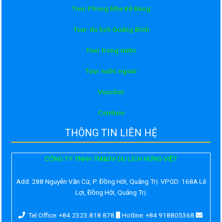
Tour Phong Nha Kẻ Bàng
Tour du lịch Quảng Bình
Tour trong nước
Tour nước ngoài
Voucher
Comboo
THÔNG TIN LIÊN HỆ
CÔNG TY TNHH TM&DV DU LỊCH HƯNG VIỆT
Add:
288 Nguyễn Văn Cừ, P. Đồng Hới, Quảng Trị. VPGD: 168A Lê
Lợi, Đồng Hới, Quảng Trị.
Tel Office: +84 2323 818 878
Hotline: +84 918805368