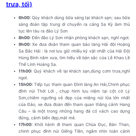
trưa, tối)
6h00:
Qúy khách dùng bữa sáng tại khách sạn; sau bữa
sáng đoàn tập trung di chuyển ra cảng Sa Kỳ làm thủ
tục lên tàu ra đảo Lý Sơn
8h00:
Đến đảo Lý Sơn nhận phòng khách sạn, nghỉ ngơi.
9h00:
Xe đưa đoàn tham quan bảo tàng Hải đội Hoàng
Sa Bắc Hải : là nơi lưu giữ nhiều kỷ vật nhất của Hải Đội
Hùng Binh năm xưa, tìm hiểu về bản sắc của Lễ Khao Lề
Thế Lính Hoàng Sa.
11h00:
Quý khách về lại khách sạn,dùng cơm trưa,nghỉ
ngơi.
15h00:
Tiếp tục tham quan Đình làng An Hải,Chinh phục
đỉnh núi Thới Lới , chụp hình lưu niệm tại cột cờ Lý
Sơn,chiêm ngưỡng vẻ đẹp của miệng núi lửa lớn nhất
của Đảo, xe đưa đoàn đến tham quan thắng cảnh Hang
Câu – là một trong những hang đá có vách cao dựng
đứng, cảnh biển đẹp,mát mẻ.
17h00:
Khởi hành đi tham quan Chùa Đục, Bàn Than,
chinh phục đỉnh núi Giếng Tiền, ngắm nhìn toàn cảnh