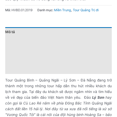
Mã:
HVBD.01.2019
Danh mục:
Miền Trung
,
Tour Quảng Trị đi
Mô tả
Đánh giá (0)
Chính sách giá
Điểm nổi bật
Lưu ý khi đặt tour
Tour Quảng Bình – Quảng Ngãi – Lý Sơn – Đà Nẵng đang trở
thành một trong những tour hấp dẫn thu hút nhiều khách du
lịch tham gia. Tại đây du khách sẽ được ngắm nhìn và tìm hiểu
về vẻ đẹp của biển đảo Việt Nam thân yêu. Đảo
Lý Sơn
hay
còn gọi là Cù Lao Ré nằm về phía Đông Bắc Tỉnh Quảng Ngãi
cách đất liền 15 hải lý. Nơi đây từ xa xưa đã nổi tiếng là xứ sở
“Vương Quốc Tỏi” là cái nôi của đội hùng binh Hoàng Sa – bảo