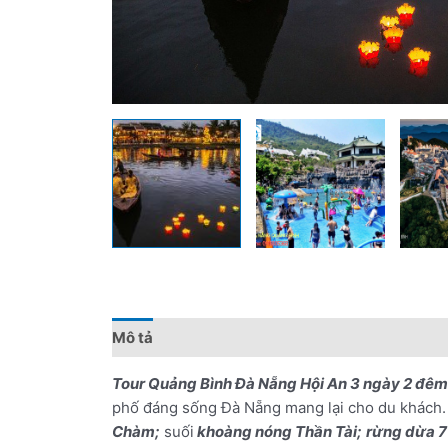
Mô tả
Đánh giá (0)
Chính sách giá
Điểm 
Tour Quảng Bình Đà Nẵng Hội An 3 ngày 2 đêm
phố đáng sống Đà Nẵng mang lại cho du khách
Chàm;
suối
khoàng nóng Thần Tài;
rừng dừa 7