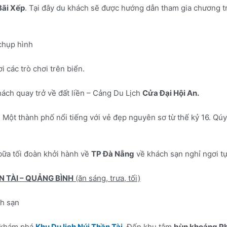
Bãi Xếp
. Tại đây du khách sẽ được hướng dẫn tham gia chương t
 chụp hình
i các trò chơi trên biển.
ách quay trở về đất liền – Cảng Du Lịch
Cửa Đại Hội An.
. Một thành phố nổi tiếng với vẻ đẹp nguyên sơ từ thế kỷ 16. Qúy
 bữa tối đoàn khởi hành về
TP Đà Nẵng
về khách sạn nghỉ ngơi t
 TÀI – QUẢNG BÌNH
(ăn sáng, trưa, tối)
ch sạn
h khám phá
Khu Du lịch Núi Thần Tài.
Đến khu tắm
bùn khoáng P