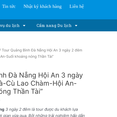
Tin tức
Nhật ký khách hàng
Liên hệ
vụ du lịch
Cẩm nang Du lịch
/ Tour Quảng Bình Đà Nẵng Hội An 3 ngày 2 đêm
An-Suối khoáng nóng Thần Tài”
nh Đà Nẵng Hội An 3 ngày
rà-Cù Lao Chàm-Hội An-
óng Thần Tài”
ẵng
3 ngày 2 đêm là tour được du khách lựa
ời gian vừa qua. Bởi những trải nghiệm hấp dẫn