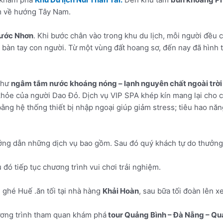
m về hướng Tây Nam.
ước Nhơn
. Khi bước chân vào trong khu du lịch, mỗi người đều
a bàn tay con người. Từ một vùng đất hoang sơ, đến nay đã hìn
Như
ngâm tắm nước khoáng nóng – lạnh nguyên chất ngoài trời 
 khỏe của người Dao Đỏ. Dịch vụ VIP SPA khép kín mang lại cho
bằng hệ thống thiết bị nhập ngoại giúp giảm stress; tiêu hao năn
g dẫn những dịch vụ bao gồm. Sau đó quý khách tự do thưởng n
đó tiếp tục chương trình vui chơi trải nghiệm.
ghé Huế .ăn tối tại nhà hàng
Khải Hoàn
, sau bữa tối đoàn lên 
ương trình tham quan khám phá
tour Quảng Bình – Đà Nẵng – Q