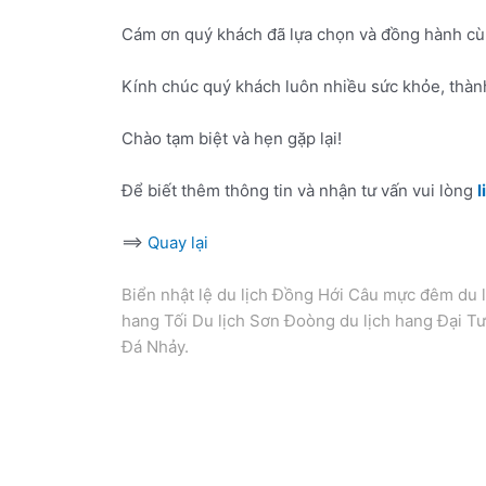
Cám ơn quý khách đã lựa chọn và đồng hành cù
Kính chúc quý khách luôn nhiều sức khỏe, thàn
Chào tạm biệt và hẹn gặp lại!
Để biết thêm thông tin và nhận tư vấn vui lòng
l
==>
Quay lại
Biển nhật lệ du lịch Đồng Hới Câu mực đêm du 
hang Tối Du lịch Sơn Đoòng du lịch hang Đại T
Đá Nhảy.
Tour Quảng Bình Đà Nẵng Hội An 3 ngày 2 đêm
Bình Đà Nẵng Hội An 3 ngày 2 đêm/ Tour Quản