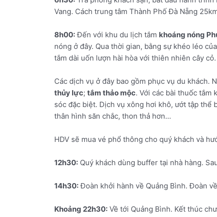
Vang. Cách trung tâm Thành Phố Đà Nẵng 25k
8h00:
Đến với khu du lịch tắm
khoáng nóng Ph
nóng ở đây. Qua thời gian, bằng sự khéo léo củ
tắm dài uốn lượn hài hòa với thiên nhiên cây cỏ.
Các dịch vụ ở đây bao gồm phục vụ du khách. 
thủy lực
;
tắm thảo mộc
. Với các bài thuốc tắm
sóc đặc biệt. Dịch vụ xông hơi khô, ướt tập thể 
thân hình săn chắc, thon thả hơn…
HDV sẽ mua vé phổ thông cho quý khách và hướn
12h30:
Quý khách dùng buffer tại nhà hàng. Sau 
14h30:
Đoàn khởi hành về Quảng Bình. Đoàn về 
Khoảng 22h30:
Về tới Quảng Bình. Kết thúc ch