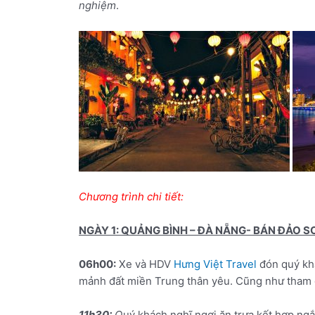
nghiệm
.
Chương trình chi tiết:
NGÀY 1: QUẢNG BÌNH – ĐÀ NẴNG- BÁN ĐẢO S
06h00:
Xe và HDV
Hưng Việt Travel
đón quý khá
mảnh đất miền Trung thân yêu. Cũng như tham gi
11h30:
Q
uý khách nghĩ ngơi ăn trưa kết hợp n