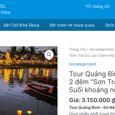
Về chúng tôi
VEL
r Price
Đặt Chổ Nhà Hàng
Đặt trước vé tham quan
Dịch 
Tour
Trang chủ
/
Uncategorized
Quảng
“Sơn Trà-Cù Lao Chàm-Hội 
Bình
Uncategorized
Đà
Tour Quảng Bì
Nẵng
Hội
2 đêm “Sơn T
An
Suối khoáng n
3
ngày
Giá:
3.150.000
₫
2
Tour Quảng Bình – Đà N
đêm
chọn nhiều nhất trong th