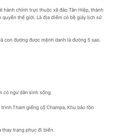
 hành chính trực thuộc xã đảo Tân Hiệp, thành
uyển thế giới. Là địa điểm có bề giày lịch sử
 là con đường được mệnh danh là đường 5 sao.
m có ngư dân sinh sống.
t trình.Tham giếng cổ Champa, Khu bảo tồn
à thay trang phục đi biển.