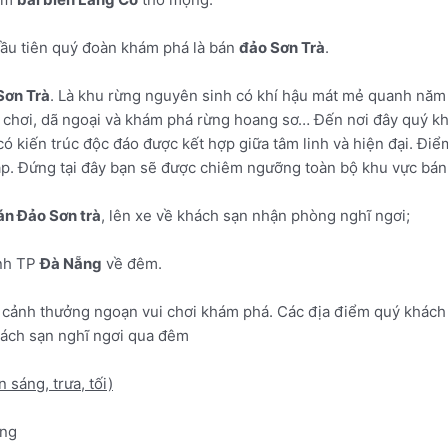
đầu tiên quý đoàn khám phá là bán
đảo Sơn Trà
.
Sơn Trà
. Là khu rừng nguyên sinh có khí hậu mát mẻ quanh năm v
i chơi, dã ngoại và khám phá rừng hoang sơ… Đến nơi đây quý k
 có kiến trúc độc đáo được kết hợp giữa tâm linh và hiện đại. Đi
áp. Đứng tại đây bạn sẽ được chiêm ngưỡng toàn bộ khu vực bá
án Đảo Sơn trà
, lên xe về khách sạn nhận phòng nghĩ ngơi;
ảnh TP
Đà Nẵng
về đêm.
cảnh thưởng ngoạn vui chơi khám phá. Các địa điểm quý khách
ách sạn nghĩ ngơi qua đêm
n sáng, trưa, tối)
àng