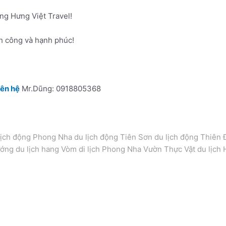
ng Hưng Việt Travel!
h công và hạnh phúc!
iên hệ
Mr.Dũng: 0918805368
lịch động Phong Nha du lịch động Tiên Sơn du lịch động Thiên 
ướng du lịch hang Vòm di lịch Phong Nha Vườn Thực Vật du lịch 
 / Tour Quảng Bình Đà Nẵng Hội An 3 ngày 2 đêm/ Tour Quảng 
g Bình Đà Nẵng Hội An 3 ngày 2 đêm