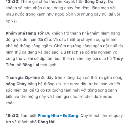
13h30:
Tham gia chèo thuyền Kayak trên
Sông Chày
. Du
khách sẽ cảm nhận được dòng chảy êm đềm, lãng mạn với
màu nước trong xanh như ngọc bích với những dãy núi đá vôi
kỳ vỹ.
Khám phá Hang Tối
: Du khách trở thành nhà thám hiểm hang
động với đèn pin đội đầu. Và các thiết bị chuyên dụng khám
phá hệ thống sông ngầm. Chiêm ngưỡng hàng ngàn cột nhũ đá
hình thù đa dạng và đặc sắc. Du khách sẽ có trải nghiệm vô
cùng thú vị khi có dịp tắm bùn thiên nhiên hay bơi qua hồ
Thủy
Tiên
, hồ
Bồng Lai
mát lạnh.
Tham gia Zip-line
đu dây trên không, bạn có thể ra giữa dòng
sông Chày
bằng hệ thống zip-line được đầu tư bài bản và hết
sức hiện đại để từ đó rơi xuống tắm mát với dòng sông xanh
biếc và thơ mộng này và tham gia các trò chơi dưới nước
khác.
16h30:
Tạm biệt
Phong Nha – Kẻ Bàng
, Quý khách lên xe quay
trở về thành phố
Đồng Hới