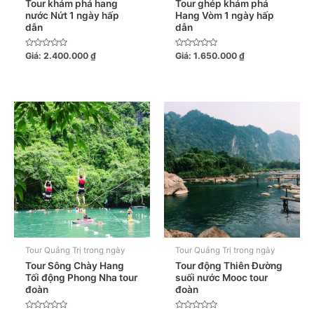
Tour khám phá hang
Tour ghép khám phá
nước Nứt 1 ngày hấp
Hang Vòm 1 ngày hấp
dẫn
dẫn
Được
Được
Giá:
2.400.000
₫
Giá:
1.650.000
₫
xếp
xếp
hạng
hạng
0
0
5
5
sao
sao
Tour Quảng Trị trong ngày
Tour Quảng Trị trong ngày
Tour Sông Chày Hang
Tour động Thiên Đường
Tối động Phong Nha tour
suối nước Mooc tour
đoàn
đoàn