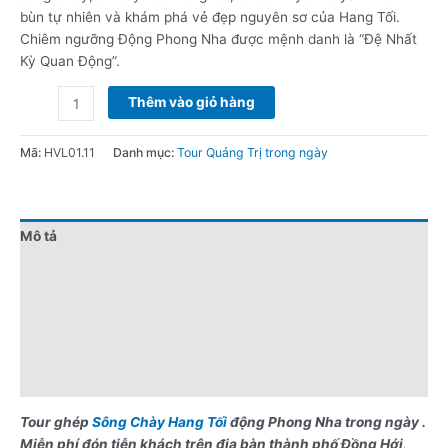
bùn tự nhiên và khám phá vẻ đẹp nguyên sơ của Hang Tối.
Chiêm ngưỡng Động Phong Nha được mệnh danh là “Đệ Nhất
Kỳ Quan Động”.
Thêm vào giỏ hàng
Mã:
HVL01.11
Danh mục:
Tour Quảng Trị trong ngày
Mô tả
Đánh giá (0)
Chính sách giá
Điểm nổi bật
Lưu ý khi đặt tour
Tour ghép
Sông Chày Hang Tối
động Phong Nha trong ngày .
Miễn phí đón tiễn khách trên địa bàn thành phố Đồng Hới
.