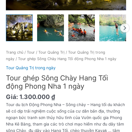
số
lượng
Trang chủ
/
Tour
/
Tour Quảng Trị
/
Tour Quảng Trị trong
ngày
/ Tour ghép Sông Chày Hang Tối động Phong Nha 1 ngày
Tour Quảng Trị trong ngày
Tour ghép Sông Chày Hang Tối
động Phong Nha 1 ngày
Giá:
1.300.000
₫
Tour du lịch Động Phong Nha – Sông chày – Hang tối du khách
sẽ có dịp trải nghiệm cuộc sống của cư dân bản địa, thưởng
ngoạn bức tranh sơn thủy hữu tình của Vườn quốc gia Phong
Nha Kẻ Bàng, tham gia các trò chơi mạo hiểm như đu dây tắm
sông Chày, đu dây vào Hang Tối, chèo thuyền Kayak … tắm