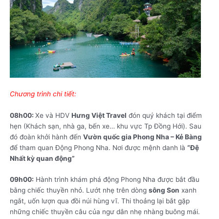
Chương trình chi tiết:
08h00:
Xe và HDV
Hưng Việt Travel
đón quý khách tại điểm
hẹn (Khách sạn, nhà ga, bến xe… khu vực Tp Đồng Hới). Sau
đó đoàn khởi hành đến
Vườn quốc gia Phong Nha – Kẻ Bàng
để tham quan Động Phong Nha. Nơi được mệnh danh là
“Đệ
Nhất kỳ quan động”
09h00:
Hành trình khám phá động Phong Nha được bắt đầu
bằng chiếc thuyền nhỏ. Lướt nhẹ trên dòng
sông Son
xanh
ngắt, uốn lượn qua đồi núi hùng vĩ. Thi thoảng lại bắt gặp
những chiếc thuyền câu của ngư dân nhẹ nhàng buông mái.