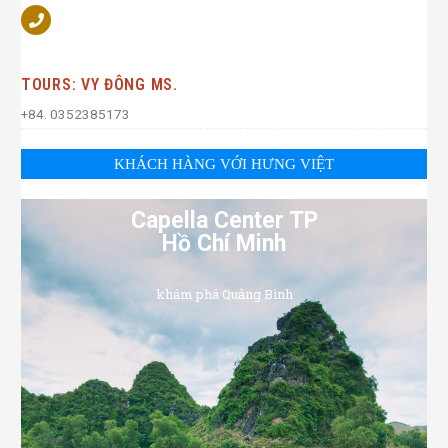
TOURS: VY ĐÔNG MS.
+84. 0352385173
KHÁCH HÀNG VỚI HƯNG VIỆT
Capella Center TP
Hồ Chí Minh
khám phá Quảng Bình