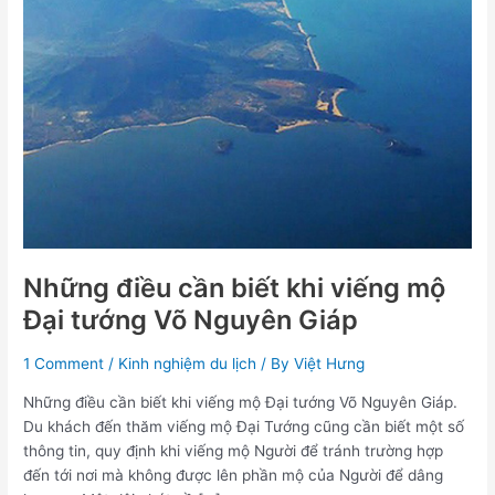
khi
viếng
mộ
Đại
tướng
Võ
Nguyên
Giáp
Những điều cần biết khi viếng mộ
Đại tướng Võ Nguyên Giáp
1 Comment
/
Kinh nghiệm du lịch
/ By
Việt Hưng
Những điều cần biết khi viếng mộ Đại tướng Võ Nguyên Giáp.
Du khách đến thăm viếng mộ Đại Tướng cũng cần biết một số
thông tin, quy định khi viếng mộ Người để tránh trường hợp
đến tới nơi mà không được lên phần mộ của Người để dâng