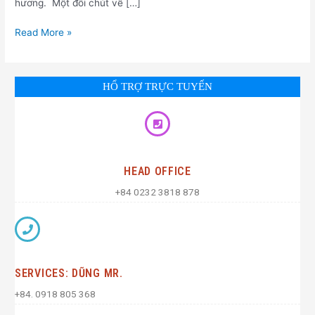
hương. Một đôi chút về […]
Read More »
HỔ TRỢ TRỰC TUYẾN
HEAD OFFICE
+84 0232 3818 878
SERVICES: DŨNG MR.
+84. 0918 805 368