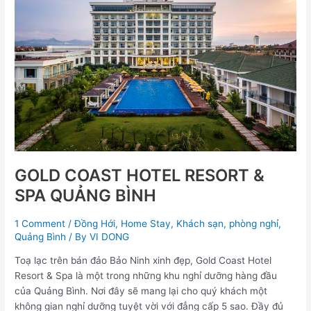
RESORT
&
SPA
QUẢNG
BÌNH
GOLD COAST HOTEL RESORT &
SPA QUẢNG BÌNH
1 Comment
/
Đồng Hới
,
Home Stay
,
Khách sạn
,
phòng nghỉ
,
Quảng Bình
/ By
VI DONG
Toạ lạc trên bán đảo Bảo Ninh xinh đẹp, Gold Coast Hotel
Resort & Spa là một trong những khu nghỉ dưỡng hàng đầu
của Quảng Bình. Nơi đây sẽ mang lại cho quý khách một
không gian nghỉ dưỡng tuyệt vời với đẳng cấp 5 sao. Đầy đủ