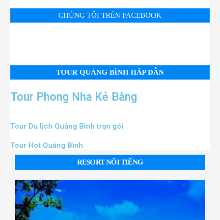
CHÚNG TÔI TRÊN FACEBOOK
TOUR QUẢNG BÌNH HẤP DẪN
Tour Phong Nha Kẻ Bàng
Tour Du lịch Quảng Bình trọn gói
Tour Hot Quảng Bình
RESORT NỔI TIẾNG