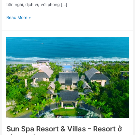
tiện nghi, dịch vụ với phong […]
Read More »
Sun
Spa
Resort
&
Villas
–
Resort
ở
Đồng
Hới
Sun Spa Resort & Villas – Resort ở