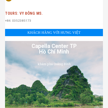
TOURS: VY ĐÔNG MS.
+84. 0352385173
KHÁCH HÀNG VỚI HƯNG VIỆT
Capella Center TP
Hồ Chí Minh
khám phá Quảng Bình