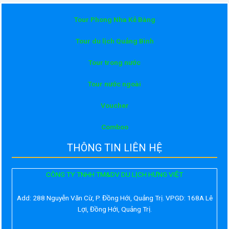
Tour Phong Nha Kẻ Bàng
Tour du lịch Quảng Bình
Tour trong nước
Tour nước ngoài
Voucher
Comboo
THÔNG TIN LIÊN HỆ
CÔNG TY TNHH TM&DV DU LỊCH HƯNG VIỆT
Add:
288 Nguyễn Văn Cừ, P. Đồng Hới, Quảng Trị. VPGD: 168A Lê
Lợi, Đồng Hới, Quảng Trị.