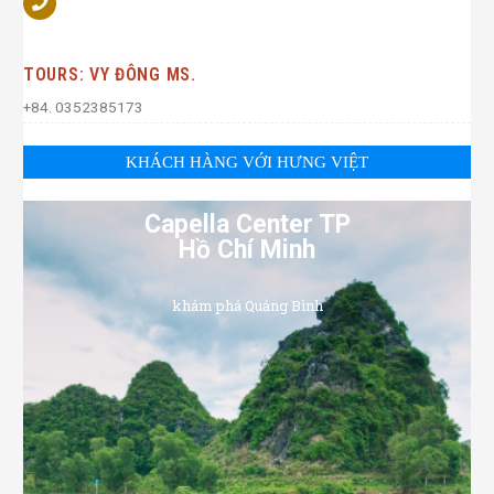
TOURS: VY ĐÔNG MS.
+84. 0352385173
KHÁCH HÀNG VỚI HƯNG VIỆT
Capella Center TP
Hồ Chí Minh
khám phá Quảng Bình