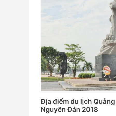
lịch
Quảng
Bình
bạn
nên
đi
dịp
vào
dịp
Tết
Nguyên
Đán
2018
Địa điểm du lịch Quảng 
Nguyên Đán 2018