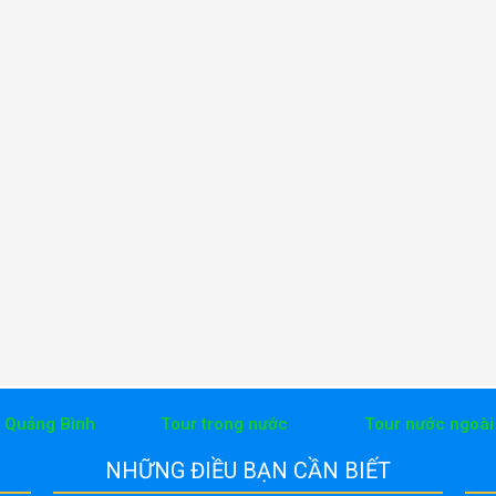
h Quảng Bình
Tour trong nước
Tour nước ngoài
NHỮNG ĐIỀU BẠN CẦN BIẾT