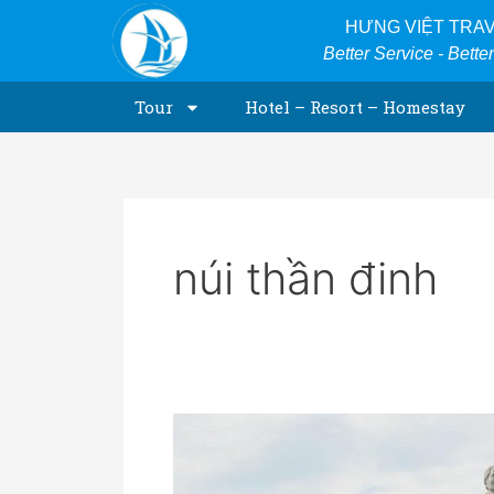
Skip
HƯNG VIỆT TRA
to
Better Service - Bette
content
Tour
Hotel – Resort – Homestay
núi thần đinh
Địa
điểm
du