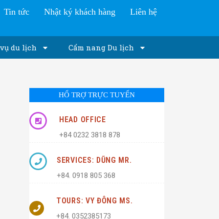
Tin tức
Nhật ký khách hàng
Liên hệ
vụ du lịch
Cẩm nang Du lịch
HỔ TRỢ TRỰC TUYẾN
HEAD OFFICE
+84 0232 3818 878
SERVICES: DŨNG MR.
+84. 0918 805 368
TOURS: VY ĐÔNG MS.
+84. 0352385173