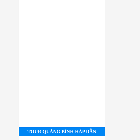
TOUR QUẢNG BÌNH HẤP DẪN