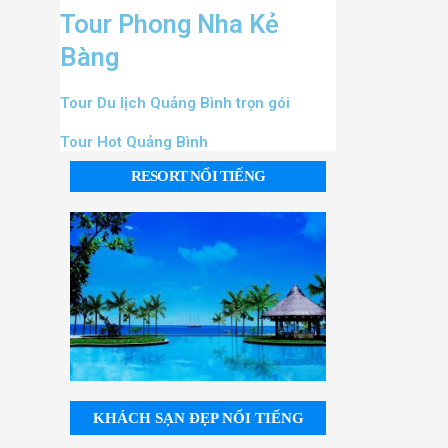
Tour Phong Nha Kẻ
Bàng
Tour Du lịch Quảng Bình trọn gói
Tour Hot Quảng Bình
RESORT NỔI TIẾNG
KHÁCH SẠN ĐẸP NỔI TIẾNG