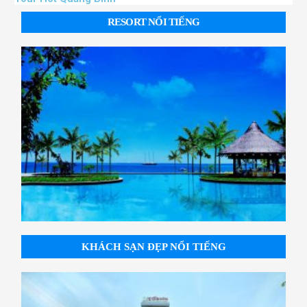
RESORT NỔI TIẾNG
KHÁCH SẠN ĐẸP NỔI TIẾNG