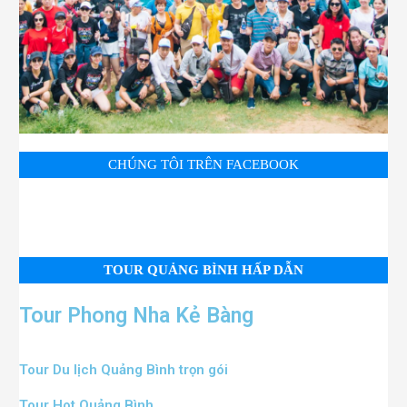
CHÚNG TÔI TRÊN FACEBOOK
TOUR QUẢNG BÌNH HẤP DẪN
Tour Phong Nha Kẻ Bàng
Tour Du lịch Quảng Bình trọn gói
Tour Hot Quảng Bình