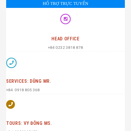
HỔ TRỢ TRỰC TUYẾN
HEAD OFFICE
+84 0232 3818 878
SERVICES: DŨNG MR.
+84. 0918 805 368
TOURS: VY ĐÔNG MS.