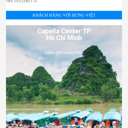
+84. 0352385173
KHÁCH HÀNG VỚI HƯNG VIỆT
Capella Center TP
Hồ Chí Minh
khám phá Quảng Bình