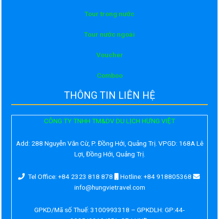
Tour trong nước
Tour nước ngoài
Voucher
Comboo
THÔNG TIN LIÊN HỆ
CÔNG TY TNHH TM&DV DU LỊCH HƯNG VIỆT
Add:
288 Nguyễn Văn Cừ, P. Đồng Hới, Quảng Trị. VPGD: 168A Lê
Lợi, Đồng Hới, Quảng Trị.
Tel Office: +84 2323 818 878
Hotline: +84 918805368
info@hungvietravel.com
GPKD/Mã số Thuế: 3100993318 – GPKDLH: GP:44-