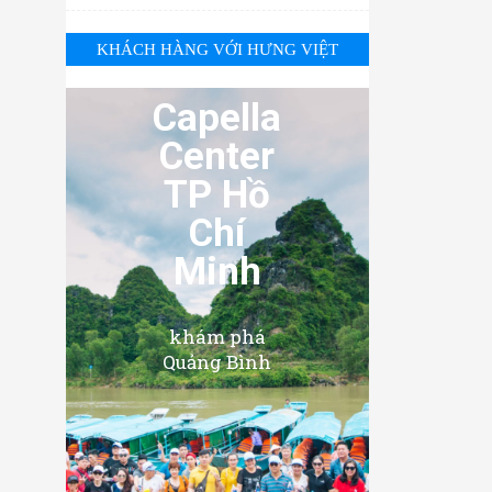
KHÁCH HÀNG VỚI HƯNG VIỆT
Capella
Center
TP Hồ
Chí
Minh
khám phá
Quảng Bình