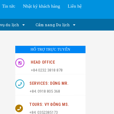
Tin tức
Nhật ký khách hàng
Liên hệ
vụ du lịch
Cẩm nang Du lịch
HỔ TRỢ TRỰC TUYẾN
HEAD OFFICE
+84 0232 3818 878
SERVICES: DŨNG MR.
+84. 0918 805 368
TOURS: VY ĐÔNG MS.
+84. 0352385173