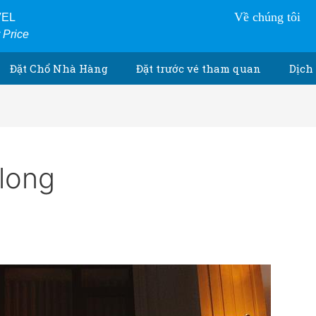
Về chúng tôi
VEL
r Price
Đặt Chổ Nhà Hàng
Đặt trước vé tham quan
Dịch 
 long