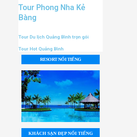
Tour Phong Nha Kẻ
Bàng
Tour Du lịch Quảng Bình trọn gói
Tour Hot Quảng Bình
RESORT NỔI TIẾNG
KHÁCH SẠN ĐẸP NỔI TIẾNG