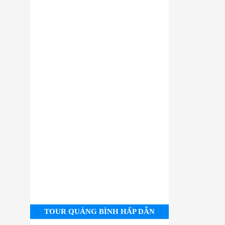
TOUR QUẢNG BÌNH HẤP DẪN