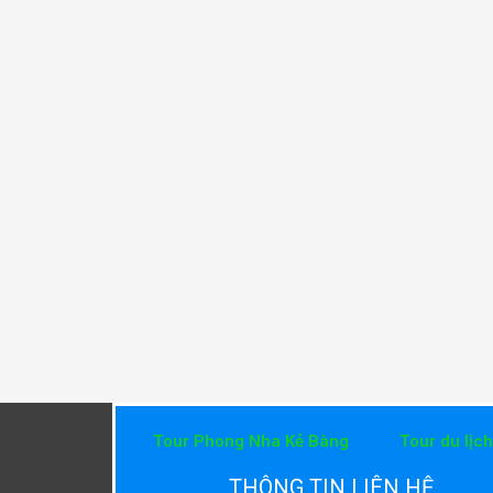
Tour Phong Nha Kẻ Bàng
Tour du lịc
THÔNG TIN LIÊN HỆ