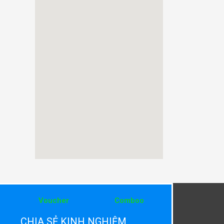
Voucher
Comboo
CHIA SẺ KINH NGHIỆM