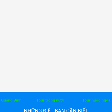
h Quảng Bình
Tour trong nước
Tour nước ngoài
NHỮNG ĐIỀU BẠN CẦN BIẾT