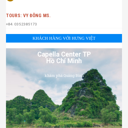
TOURS: VY ĐÔNG MS.
+84. 0352385173
KHÁCH HÀNG VỚI HƯNG VIỆT
Capella Center TP
Hồ Chí Minh
khám phá Quảng Bình