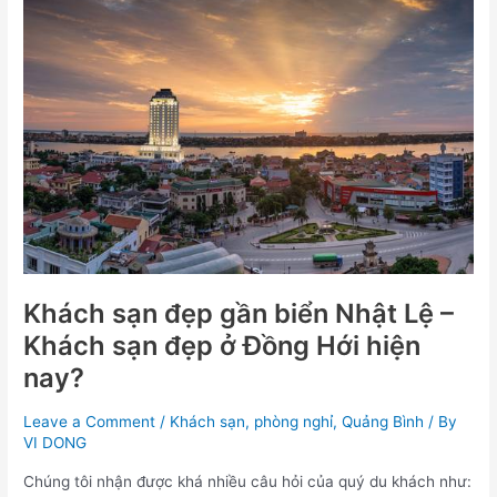
Khách
sạn
đẹp
gần
biển
Nhật
Lệ
–
Khách
sạn
đẹp
ở
Đồng
Khách sạn đẹp gần biển Nhật Lệ –
Hới
Khách sạn đẹp ở Đồng Hới hiện
hiện
nay?
nay?
Leave a Comment
/
Khách sạn
,
phòng nghỉ
,
Quảng Bình
/ By
VI DONG
Chúng tôi nhận được khá nhiều câu hỏi của quý du khách như: