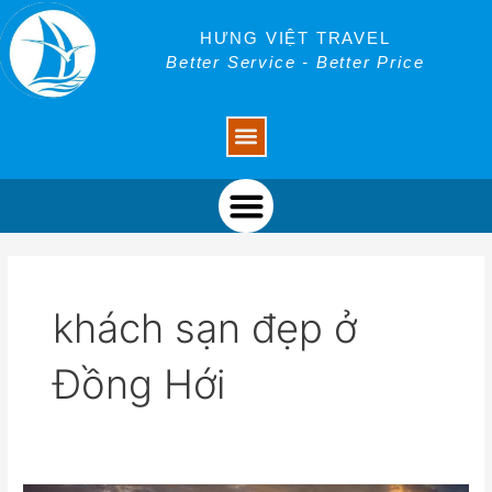
Skip
to
HƯNG VIỆT TRAVEL
content
Better Service - Better Price
Menu
Menu
khách sạn đẹp ở
Đồng Hới