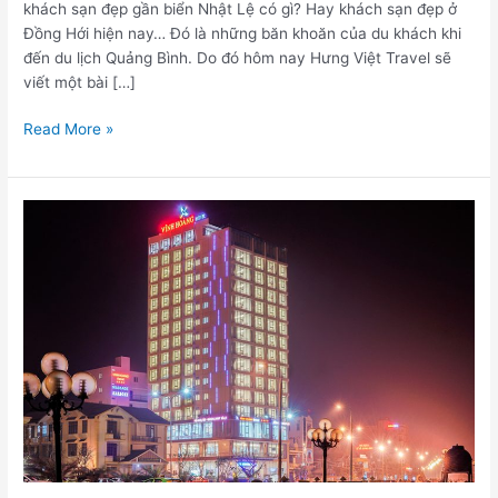
khách sạn đẹp gần biển Nhật Lệ có gì? Hay khách sạn đẹp ở
Đồng Hới hiện nay… Đó là những băn khoăn của du khách khi
đến du lịch Quảng Bình. Do đó hôm nay Hưng Việt Travel sẽ
viết một bài […]
Read More »
Khách
sạn
4
sao
Vĩnh
Hoàng
Khách
Sạn
đẹp
ở
Đồng
Hới