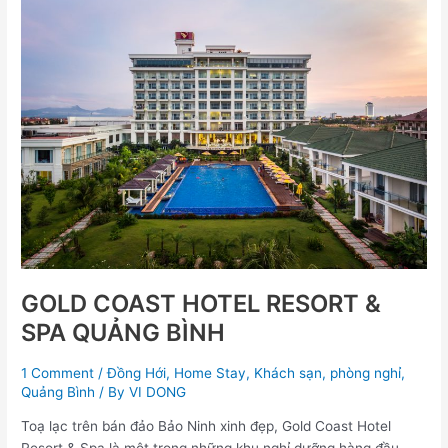
GOLD
COAST
HOTEL
RESORT
&
SPA
QUẢNG
BÌNH
GOLD COAST HOTEL RESORT &
SPA QUẢNG BÌNH
1 Comment
/
Đồng Hới
,
Home Stay
,
Khách sạn
,
phòng nghỉ
,
Quảng Bình
/ By
VI DONG
Toạ lạc trên bán đảo Bảo Ninh xinh đẹp, Gold Coast Hotel