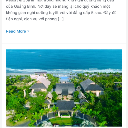
Resort & Spa là một trong những khu nghỉ dưỡng hàng đầu
của Quảng Bình. Nơi đây sẽ mang lại cho quý khách một
không gian nghỉ dưỡng tuyệt vời với đẳng cấp 5 sao. Đầy đủ
tiện nghi, dịch vụ với phong […]
Read More »
Sun
Spa
Resort
&
Villas
–
Resort
ở
Đồng
Hới