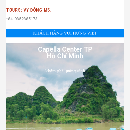
TOURS: VY ĐÔNG MS.
+84. 0352385173
KHÁCH HÀNG VỚI HƯNG VIỆT
Capella Center TP
Hồ Chí Minh
khám phá Quảng Bình