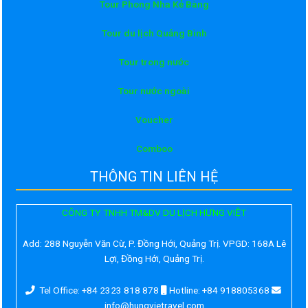
Tour Phong Nha Kẻ Bàng
Tour du lịch Quảng Bình
Tour trong nước
Tour nước ngoài
Voucher
Comboo
THÔNG TIN LIÊN HỆ
CÔNG TY TNHH TM&DV DU LỊCH HƯNG VIỆT
Add:
288 Nguyễn Văn Cừ, P. Đồng Hới, Quảng Trị. VPGD: 168A Lê
Lợi, Đồng Hới, Quảng Trị.
Tel Office: +84 2323 818 878
Hotline: +84 918805368
info@hungvietravel.com