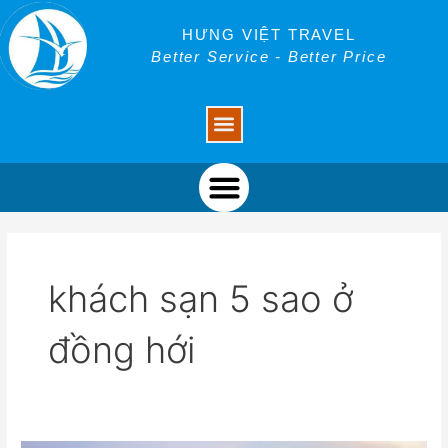
Skip
to
HƯNG VIỆT TRAVEL
content
Better Service - Better Price
Menu
Menu
khách sạn 5 sao ở
đồng hới