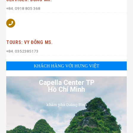
+84. 0918 805 368
TOURS: VY ĐÔNG MS.
+84. 0352385173
KHÁCH HÀNG VỚI HƯNG VIỆT
Capella Center TP
Hồ Chí Minh
khám phá Quảng Bình