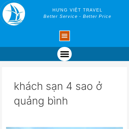
Skip
to
HƯNG VIỆT TRAVEL
content
Better Service - Better Price
Menu
Menu
khách sạn 4 sao ở
quảng bình