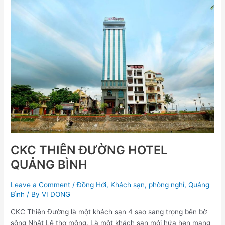
CKC
THIÊN
ĐƯỜNG
HOTEL
QUẢNG
BÌNH
CKC THIÊN ĐƯỜNG HOTEL
QUẢNG BÌNH
Leave a Comment
/
Đồng Hới
,
Khách sạn
,
phòng nghỉ
,
Quảng
Bình
/ By
VI DONG
CKC Thiên Đường là một khách sạn 4 sao sang trọng bên bờ
sông Nhật Lệ thơ mộng. Là một khách sạn mới hứa hẹn mang