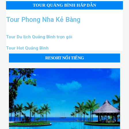
TOUR QUẢNG BÌNH HẤP DẪN
Tour Phong Nha Kẻ Bàng
Tour Du lịch Quảng Bình trọn gói
Tour Hot Quảng Bình
RESORT NỔI TIẾNG