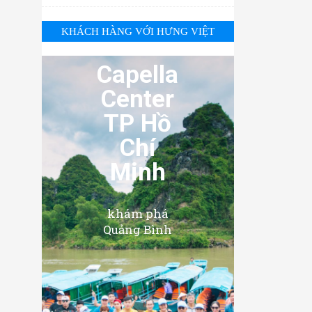
KHÁCH HÀNG VỚI HƯNG VIỆT
Capella
Center
TP Hồ
Chí
Minh
khám phá
Quảng Bình