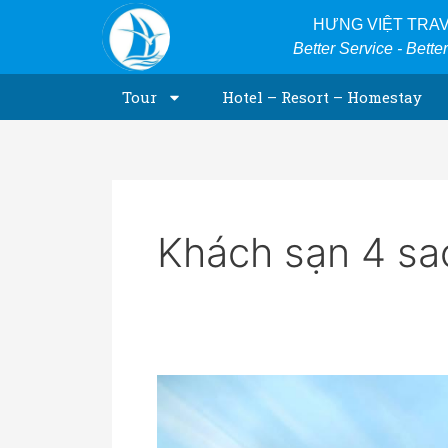
Skip
HƯNG VIỆT TRA
to
Better Service - Bette
content
Tour
Hotel – Resort – Homestay
Khách sạn 4 sa
CKC
THIÊN
ĐƯỜNG