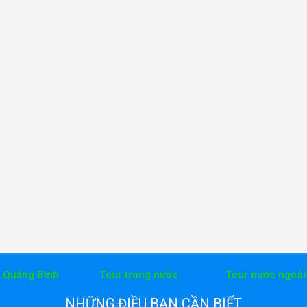
h Quảng Bình
Tour trong nước
Tour nước ngoài
NHỮNG ĐIỀU BẠN CẦN BIẾT