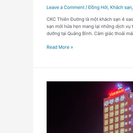
Leave a Comment
/
Đồng Hới
,
Khách sạn
CKC Thiên Đường là một khách sạn 4 sao
sạn mới hứa hẹn mang lại những dịch vụ t
dưỡng tại Quảng Bình. Cảm giác thoải má
Read More »
Khách
sạn
4
sao
Vĩnh
Hoàng
Khách