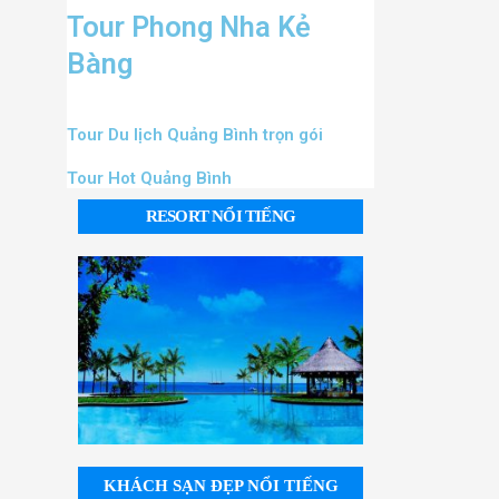
Tour Phong Nha Kẻ
Bàng
Tour Du lịch Quảng Bình trọn gói
Tour Hot Quảng Bình
RESORT NỔI TIẾNG
KHÁCH SẠN ĐẸP NỔI TIẾNG