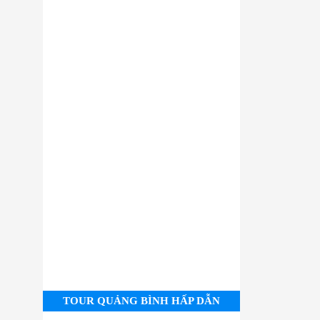
TOUR QUẢNG BÌNH HẤP DẪN