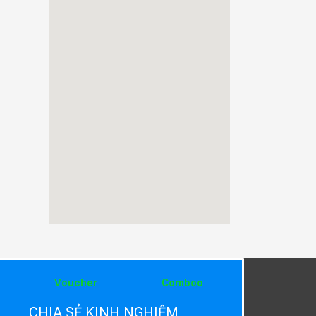
Voucher
Comboo
CHIA SẺ KINH NGHIỆM