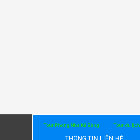
Tour Phong Nha Kẻ Bàng
Tour du lịc
THÔNG TIN LIÊN HỆ