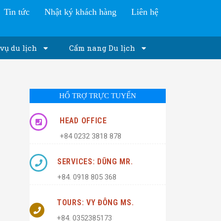
Tin tức
Nhật ký khách hàng
Liên hệ
vụ du lịch
Cẩm nang Du lịch
HỔ TRỢ TRỰC TUYẾN
HEAD OFFICE
+84 0232 3818 878
SERVICES: DŨNG MR.
+84. 0918 805 368
TOURS: VY ĐÔNG MS.
+84. 0352385173