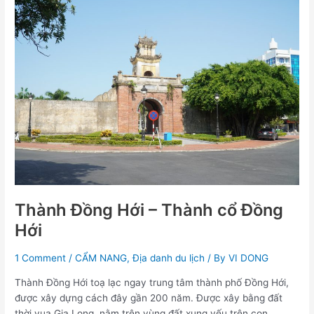
Thành
Đồng
Hới
–
Thành
cổ
Đồng
Hới
Thành Đồng Hới – Thành cổ Đồng
Hới
1 Comment
/
CẨM NANG
,
Địa danh du lịch
/ By
VI DONG
Thành Đồng Hới toạ lạc ngay trung tâm thành phố Đồng Hới,
được xây dựng cách đây gần 200 năm. Được xây bằng đất
thời vua Gia Long, nằm trên vùng đất xung yếu trên con