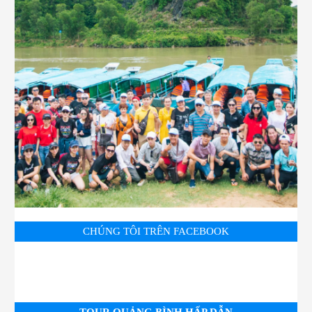
CHÚNG TÔI TRÊN FACEBOOK
TOUR QUẢNG BÌNH HẤP DẪN