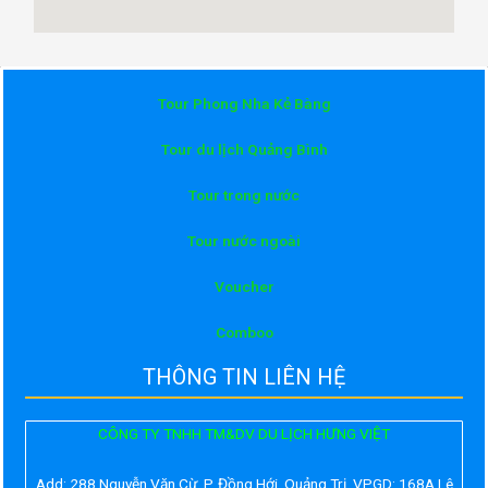
Tour Phong Nha Kẻ Bàng
Tour du lịch Quảng Bình
Tour trong nước
Tour nước ngoài
Voucher
Comboo
THÔNG TIN LIÊN HỆ
CÔNG TY TNHH TM&DV DU LỊCH HƯNG VIỆT
Add:
288 Nguyễn Văn Cừ, P. Đồng Hới, Quảng Trị. VPGD: 168A Lê