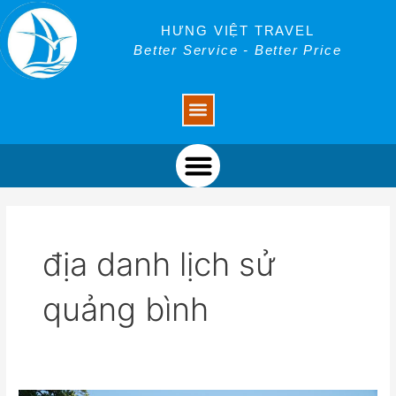
Skip
to
HƯNG VIỆT TRAVEL
content
Better Service - Better Price
Menu
Menu
địa danh lịch sử
quảng bình