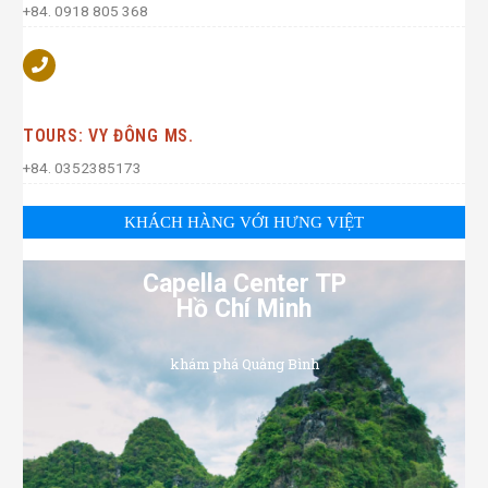
+84. 0918 805 368
TOURS: VY ĐÔNG MS.
+84. 0352385173
KHÁCH HÀNG VỚI HƯNG VIỆT
Capella Center TP
Hồ Chí Minh
khám phá Quảng Bình