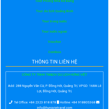
Tour Phong Nha Kẻ Bàng
Tour du lịch Quảng Bình
Tour trong nước
Tour nước ngoài
Voucher
Comboo
THÔNG TIN LIÊN HỆ
CÔNG TY TNHH TM&DV DU LỊCH HƯNG VIỆT
Add:
288 Nguyễn Văn Cừ, P. Đồng Hới, Quảng Trị. VPGD: 168A Lê
Lợi, Đồng Hới, Quảng Trị.
Tel Office: +84 2323 818 878
Hotline: +84 918805368
info@hungvietravel.com