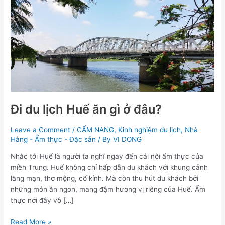
Huế
ăn
gì
ở
đâu?
Đi du lịch Huế ăn gì ở đâu?
Leave a Comment
/
CẨM NANG
,
Kinh nghiệm du lịch
,
Nhà
Hàng - Ẩm thực - Đặc sản
/ By
VI DONG
Nhắc tới Huế là người ta nghĩ ngay đến cái nôi ẩm thực của
miền Trung. Huế không chỉ hấp dẫn du khách với khung cảnh
lãng mạn, thơ mộng, cổ kính. Mà còn thu hút du khách bởi
những món ăn ngon, mang đậm hương vị riêng của Huế. Ẩm
thực nơi đây vô […]
Read More »