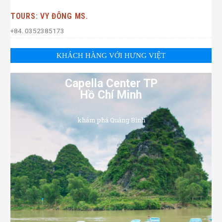
TOURS: VY ĐÔNG MS.
+84. 0352385173
KHÁCH HÀNG VỚI HƯNG VIỆT
Capella Center TP
Hồ Chí Minh
khám phá Quảng Bình