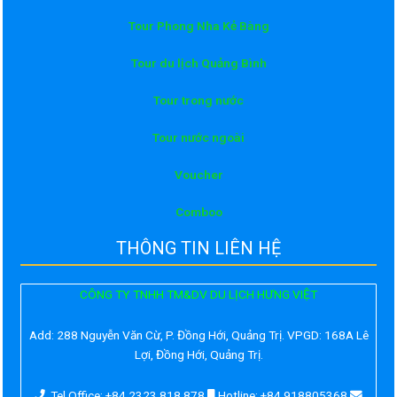
Tour Phong Nha Kẻ Bàng
Tour du lịch Quảng Bình
Tour trong nước
Tour nước ngoài
Voucher
Comboo
THÔNG TIN LIÊN HỆ
CÔNG TY TNHH TM&DV DU LỊCH HƯNG VIỆT
Add:
288 Nguyễn Văn Cừ, P. Đồng Hới, Quảng Trị. VPGD: 168A Lê
Lợi, Đồng Hới, Quảng Trị.
Tel Office: +84 2323 818 878
Hotline: +84 918805368