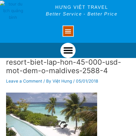
Skip
Post
HƯNG VIỆT TRAVEL
to
navigation
Better Service - Better Price
content
Menu
Menu
resort-biet-lap-hon-45-000-usd-
mot-dem-o-maldives-2588-4
Leave a Comment
/ By
Việt Hưng
/
05/01/2018