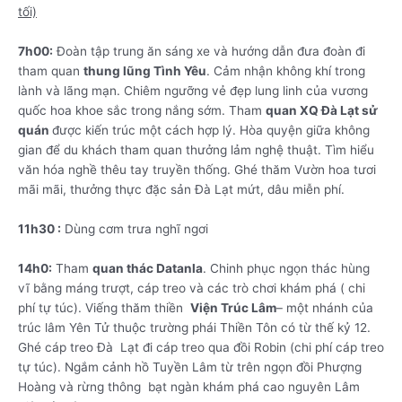
tối)
7h00:
Đoàn tập trung ăn sáng xe và hướng dẫn đưa đoàn đi
tham quan
thung lũng Tình Yêu
. Cảm nhận không khí trong
lành và lãng mạn. Chiêm ngưỡng vẻ đẹp lung linh của vương
quốc hoa khoe sắc trong nắng sớm. Tham
quan XQ Đà Lạt sử
quán
được kiến trúc một cách hợp lý. Hòa quyện giữa không
gian để du khách tham quan thưởng lảm nghệ thuật. Tìm hiểu
văn hóa nghề thêu tay truyền thống. Ghé thăm Vườn hoa tươi
mãi mãi, thưởng thực đặc sản Đà Lạt mứt, dâu miễn phí.
11h30 :
Dùng cơm trưa nghĩ ngơi
14h0:
Tham
quan thác Datanla
. Chinh phục ngọn thác hùng
vĩ bằng máng trượt, cáp treo và các trò chơi khám phá ( chi
phí tự túc). Viếng thăm thiền
Viện Trúc Lâm
– một nhánh của
trúc lâm Yên Tử thuộc trường phái Thiền Tôn có từ thế kỷ 12.
Ghé cáp treo Đà Lạt đi cáp treo qua đồi Robin (chi phí cáp treo
tự túc). Ngắm cảnh hồ Tuyền Lâm từ trên ngọn đồi Phượng
Hoàng và rừng thông bạt ngàn khám phá cao nguyên Lâm