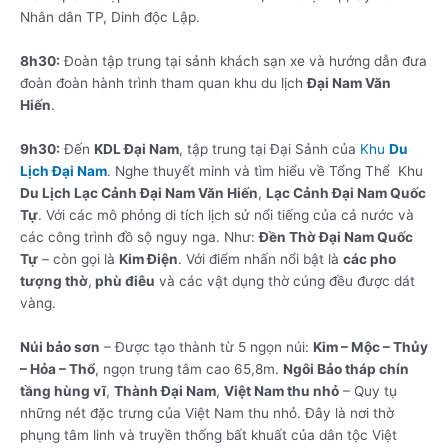
Nhân dân TP, Dinh độc Lập.
8h30:
Đoàn tập trung tại sảnh khách sạn xe và hướng dẫn đưa
đoàn đoàn hành trình tham quan khu du lịch
Đại Nam Văn
Hiến
.
9h30:
Đến
KDL Đại Nam
, tập trung tại Đại Sảnh của
Khu
Du
Lịch Đại Nam
. Nghe thuyết minh và tìm hiểu về Tổng Thể Khu
Du Lịch Lạc Cảnh Đại Nam Văn Hiến
,
Lạc Cảnh Đại Nam Quốc
Tự
. Với các mô phỏng di tích lịch sử nổi tiếng của cả nước và
các công trình đồ sộ nguy nga. Như:
Đền Thờ Đại Nam Quốc
Tự
– còn gọi là
Kim Điện
. Với điểm nhấn nổi bật là
các pho
tượng thờ
,
phù điêu
và các vật dụng thờ cúng đều được dát
vàng.
Núi bảo sơn
– Được tạo thành từ 5 ngọn núi:
Kim – Mộc – Thủy
– Hỏa – Thổ
, ngọn trung tâm cao 65,8m.
Ngôi Bảo tháp chín
tầng hùng vĩ
,
Thành Đại Nam
,
Việt Nam thu nhỏ
– Quy tụ
những nét đặc trưng của Việt Nam thu nhỏ. Đây là nơi thờ
phụng tâm linh và truyền thống bất khuất của dân tộc Việt