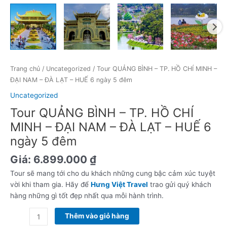
–
ĐÀ
LẠT
–
HUẾ
6
Trang chủ
/
Uncategorized
/ Tour QUẢNG BÌNH – TP. HỒ CHÍ MINH –
ngày
ĐẠI NAM – ĐÀ LẠT – HUẾ 6 ngày 5 đêm
5
Uncategorized
đêm
số
Tour QUẢNG BÌNH – TP. HỒ CHÍ
lượng
MINH – ĐẠI NAM – ĐÀ LẠT – HUẾ 6
ngày 5 đêm
Giá:
6.899.000
₫
Tour sẽ mang tới cho du khách những cung bậc cảm xúc tuyệt
vời khi tham gia. Hãy để
Hưng Việt Travel
trao gửi quý khách
hàng những gì tốt đẹp nhất qua mỗi hành trình.
Thêm vào giỏ hàng