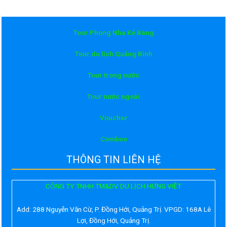
sao
Tour Phong Nha Kẻ Bàng
Tour du lịch Quảng Bình
Tour trong nước
Tour nước ngoài
Voucher
Comboo
THÔNG TIN LIÊN HỆ
CÔNG TY TNHH TM&DV DU LỊCH HƯNG VIỆT
Add:
288 Nguyễn Văn Cừ, P. Đồng Hới, Quảng Trị. VPGD: 168A Lê
Lợi, Đồng Hới, Quảng Trị.