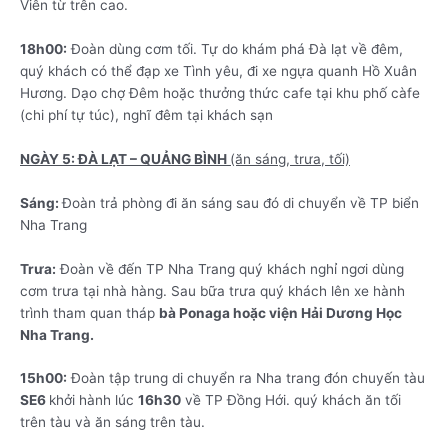
Viên từ trên cao.
18h00:
Đoàn dùng cơm tối. Tự do khám phá Đà lạt về đêm,
quý khách có thể đạp xe Tình yêu, đi xe ngựa quanh Hồ Xuân
Hương. Dạo chợ Đêm hoặc thưởng thức cafe tại khu phố càfe
(chi phí tự túc), nghĩ đêm tại khách sạn
NGÀY 5: ĐÀ LẠT – QUẢNG BÌNH
(ăn sáng, trưa, tối)
Sáng:
Đoàn trả phòng đi ăn sáng sau đó di chuyển về TP biển
Nha Trang
Trưa:
Đoàn về đến TP Nha Trang quý khách nghỉ ngơi dùng
cơm trưa tại nhà hàng. Sau bữa trưa quý khách lên xe hành
trình tham quan tháp
bà Ponaga hoặc viện Hải Dương Học
Nha Trang.
15h00:
Đoàn tập trung di chuyển ra Nha trang đón chuyến tàu
SE6
khởi hành lúc
16h30
về TP Đồng Hới. quý khách ăn tối
trên tàu và ăn sáng trên tàu.