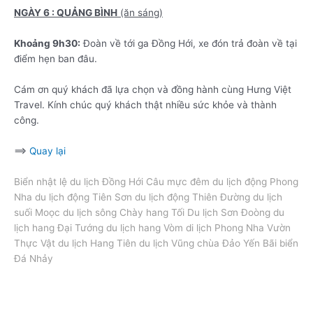
NGÀY 6 : QUẢNG BÌNH
(ăn sáng)
Khoảng 9h30:
Đoàn về tới ga Đồng Hới, xe đón trả đoàn về tại
điểm hẹn ban đâu.
Cám ơn quý khách đã lựa chọn và đồng hành cùng Hưng Việt
Travel. Kính chúc quý khách thật nhiều sức khỏe và thành
công.
==>
Quay lại
Biển nhật lệ du lịch Đồng Hới Câu mực đêm du lịch động Phong
Nha du lịch động Tiên Sơn du lịch động Thiên Đường du lịch
suối Moọc du lịch sông Chày hang Tối Du lịch Sơn Đoòng du
lịch hang Đại Tướng du lịch hang Vòm di lịch Phong Nha Vườn
Thực Vật du lịch Hang Tiên du lịch Vũng chùa Đảo Yến Bãi biển
Đá Nhảy
Tour Quảng Bình – Hồ Chí Minh – Đại Nam – Huế. Tour Quảng
Bình – Hồ Chí Minh – Đại Nam – Huế. Tour Quảng Bình – Hồ Chí