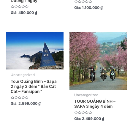
Dương 1 ngày
Được
Giá:
1.100.000
₫
xếp
Được
Giá:
450.000
₫
hạng
xếp
0
hạng
5
0
sao
5
sao
Uncategorized
Tour Quảng Bình – Sapa
2 ngày 3 đêm ” Bản Cát
Cát – Fansipan “
Uncategorized
TOUR QUẢNG BÌNH –
Được
Giá:
2.599.000
₫
SAPA 3 ngày 4 đêm
xếp
hạng
0
5
Được
Giá:
2.499.000
₫
sao
xếp
hạng
0
5