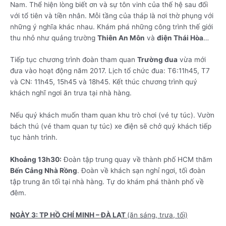
Nam. Thể hiện lòng biết ơn và sự tôn vinh của thế hệ sau đối
với tổ tiên và tiền nhân. Mỗi tầng của tháp là nơi thờ phụng với
những ý nghĩa khác nhau. Khám phá những công trình thế giới
thu nhỏ như quảng trường
Thiên An Môn
và
điện Thái Hòa
…
Tiếp tục chương trình đoàn tham quan
Trường đua
vừa mới
đưa vào hoạt động năm 2017. Lịch tổ chức đua: T6:11h45, T7
và CN: 11h45, 15h45 và 18h45. Kết thúc chương trình quý
khách nghĩ ngơi ăn trưa tại nhà hàng.
Nếu quý khách muốn tham quan khu trò chơi (vé tự túc). Vườn
bách thú (vé tham quan tự túc) xe điện sẽ chở quý khách tiếp
tục hành trình.
Khoảng 13h30:
Đoàn tập trung quay về thành phố HCM thăm
Bến Cảng Nhà Rồng
. Đoàn về khách sạn nghỉ ngơi, tối đoàn
tập trung ăn tối tại nhà hàng. Tự do khám phá thành phố về
đêm.
NGÀY 3: TP HỒ CHÍ MINH – ĐÀ LẠT
(ăn sáng, trưa, tối)