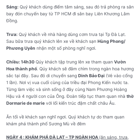
Sáng:
Quý khách dùng điểm tâm sáng, sau đó trả phòng ra sân
bay đón chuyến bay từ TP HCM đi sân bay Liên Khương Lâm
Đồng.
Trưa:
Quý khách về nhà hàng dùng cơm trưa tại Tp Đà Lạt.
Sau bữa trưa quý khách lên xe về khách sạn
Hùng Phong/
Phương Uyên
nhận một số phòng nghĩ ngơi.
Chiều:
14h30
Qúy khách tập trung lên xe tham quan
Vườn
Hoa thành phố
. Qúy khách sẽ đắm chìm trong ngàn hoa hương
sắc tại đây. Sau đó di chuyển sang
Dinh Bảo Đại
(Vé vào cổng
1 lần). Nơi vị vua cuối cùng của triều đại Phong Kiến nước ta.
Từng làm việc và sinh sống ở đây cùng Nam Phương Hoàng
Hậu và 4 người con của Ông. Đoàn tiếp tục tham quan nhà
thờ
Dormarie de marie
với lối kiến trúc đậm chất châu Âu.
Ăn tối về khách sạn nghĩ ngơi. Quý khách tự do tham quan
khám phá thành phố Sương Mù về đêm
NGÀY 4 : KHÁM PHÁ ĐÀ LẠT – TP NGÀN HOA
(ăn sáng, trưa,