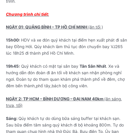
trình.
Chương trình chi tiết:
NGÀY 01: QUẢNG BÌNH – TP HỒ CHÍ MINH
(ăn tối )
15h00:
HDV và xe đón quý khách tại điểm hẹn xuất phát đi sân
bay Đồng Hới. Qúy khách làm thủ tục đón chuyến bay VJ265
lúc 18h25 đi thành phố Hồ Chí Minh.
19h45:
Quý khách có mặt tại sân bay
Tân Sân Nhất
. Xe và
hướng dẫn đón đoàn đi ăn tối về khách sạn nhận phòng nghỉ
ngơi. Đoàn tự do tham quan khám phá thành phố về đêm, chợ
đêm bến thành,phố tây,bách bộ công viên.
NGÀY 2: TP HCM – BÌNH DƯƠNG – ĐẠI NAM 40km
(ăn sáng,
trưa, tối)
Sáng:
Qúy khách tự do dùng bữa sáng buffer tại khách sạn.
Sau bữa điểm tâm sáng quý khách đi bộ khoảng 800m. Tự do
tham quan chụp hình nhà thờ Đức Bà, Bưu điện Tp, Ủy ban