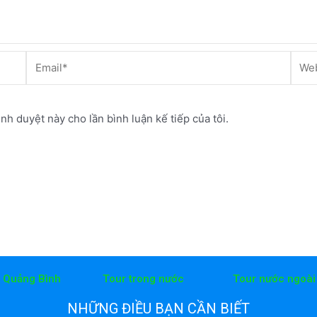
Email*
Webs
ình duyệt này cho lần bình luận kế tiếp của tôi.
h Quảng Bình
Tour trong nước
Tour nước ngoài
NHỮNG ĐIỀU BẠN CẦN BIẾT