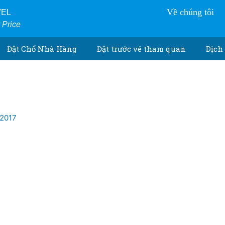
Về chúng tôi
VEL
r Price
Đặt Chổ Nhà Hàng
Đặt trước vé tham quan
Dịch 
/2017