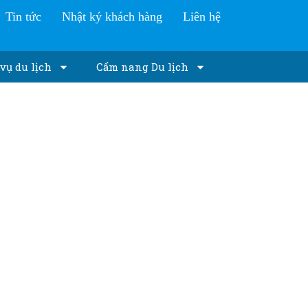
Tin tức
Nhật ký khách hàng
Liên hệ
vụ du lịch
Cẩm nang Du lịch