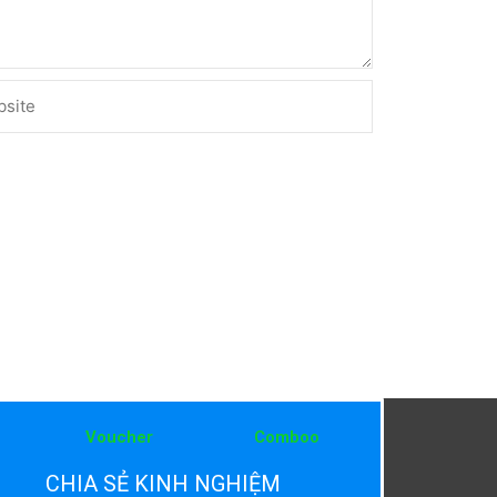
ite
Voucher
Comboo
CHIA SẺ KINH NGHIỆM