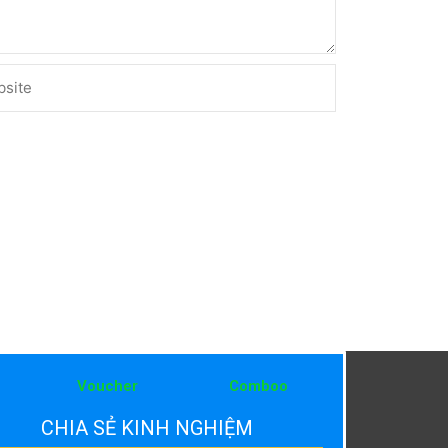
ite
Voucher
Comboo
CHIA SẺ KINH NGHIỆM