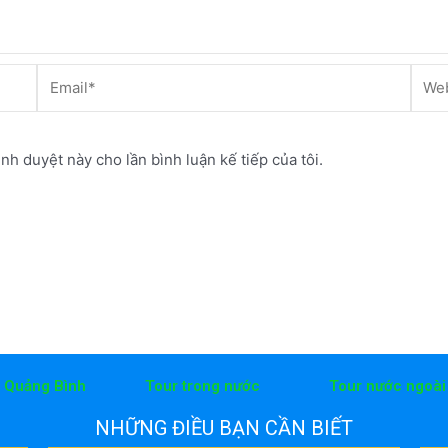
Email*
Webs
ình duyệt này cho lần bình luận kế tiếp của tôi.
h Quảng Bình
Tour trong nước
Tour nước ngoài
NHỮNG ĐIỀU BẠN CẦN BIẾT