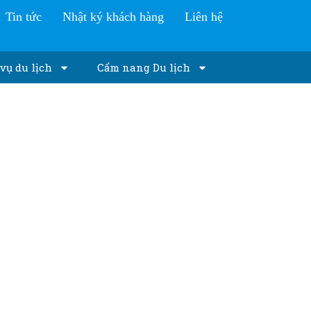
Tin tức
Nhật ký khách hàng
Liên hệ
vụ du lịch
Cẩm nang Du lịch