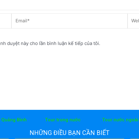
Email*
Webs
ình duyệt này cho lần bình luận kế tiếp của tôi.
h Quảng Bình
Tour trong nước
Tour nước ngoài
NHỮNG ĐIỀU BẠN CẦN BIẾT