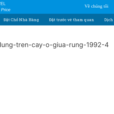
VEL
Về chúng tôi
r Price
Đặt Chổ Nhà Hàng
Đặt trước vé tham quan
Dịch 
lung-tren-cay-o-giua-rung-1992-4