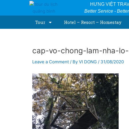
Skip
Post
HƯNG VIỆT TRA
to
navigation
Better Service - Bette
content
Tour
Hotel – Resort – Homestay
cap-vo-chong-lam-nha-lo-
Leave a Comment
/ By
VI DONG
/
31/08/2020