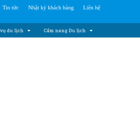
Tin tức
Nhật ký khách hàng
Liên hệ
vụ du lịch
Cẩm nang Du lịch