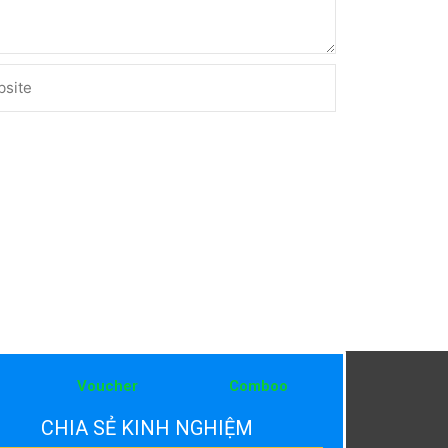
ite
Voucher
Comboo
CHIA SẺ KINH NGHIỆM