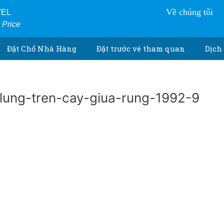
Về chúng tôi
VEL
r Price
Đặt Chổ Nhà Hàng
Đặt trước vé tham quan
Dịch 
lung-tren-cay-giua-rung-1992-9