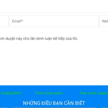
Email*
Webs
ình duyệt này cho lần bình luận kế tiếp của tôi.
h Quảng Bình
Tour trong nước
Tour nước ngoài
NHỮNG ĐIỀU BẠN CẦN BIẾT