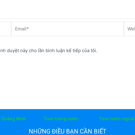
Email*
Webs
ình duyệt này cho lần bình luận kế tiếp của tôi.
h Quảng Bình
Tour trong nước
Tour nước ngoài
NHỮNG ĐIỀU BẠN CẦN BIẾT