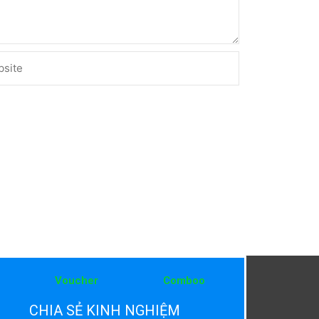
ite
Voucher
Comboo
CHIA SẺ KINH NGHIỆM