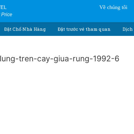
VEL
Về chúng tôi
r Price
Đặt Chổ Nhà Hàng
Đặt trước vé tham quan
Dịch 
lung-tren-cay-giua-rung-1992-6