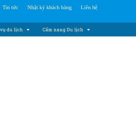
Tin tức
Nhật ký khách hàng
Liên hệ
vụ du lịch
Cẩm nang Du lịch