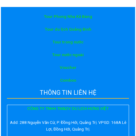
Tour Phong Nha Kẻ Bàng
Tour du lịch Quảng Bình
Tour trong nước
Tour nước ngoài
Voucher
Comboo
THÔNG TIN LIÊN HỆ
CÔNG TY TNHH TM&DV DU LỊCH HƯNG VIỆT
Add:
288 Nguyễn Văn Cừ, P. Đồng Hới, Quảng Trị. VPGD: 168A Lê
Lợi, Đồng Hới, Quảng Trị.