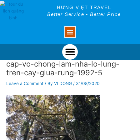
Skip
Post
HƯNG VIỆT TRAVEL
to
navigation
Better Service - Better Price
content
Menu
Menu
cap-vo-chong-lam-nha-lo-lung-
tren-cay-giua-rung-1992-5
Leave a Comment
/ By
VI DONG
/
31/08/2020