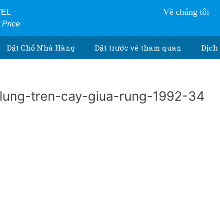
Về chúng tôi
VEL
r Price
Đặt Chổ Nhà Hàng
Đặt trước vé tham quan
Dịch 
lung-tren-cay-giua-rung-1992-34