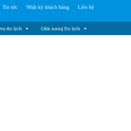
Tin tức
Nhật ký khách hàng
Liên hệ
vụ du lịch
Cẩm nang Du lịch