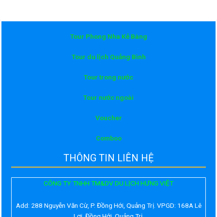
Tour Phong Nha Kẻ Bàng
Tour du lịch Quảng Bình
Tour trong nước
Tour nước ngoài
Voucher
Comboo
THÔNG TIN LIÊN HỆ
CÔNG TY TNHH TM&DV DU LỊCH HƯNG VIỆT
Add:
288 Nguyễn Văn Cừ, P. Đồng Hới, Quảng Trị. VPGD: 168A Lê
Lợi, Đồng Hới, Quảng Trị.