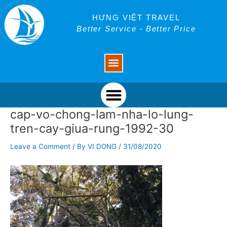
Skip
Post
to
navigation
HƯNG VIỆT TRAVEL
content
Better Service - Better Price
Menu
Menu
cap-vo-chong-lam-nha-lo-lung-
tren-cay-giua-rung-1992-30
Leave a Comment
/ By
VI DONG
/
31/08/2020