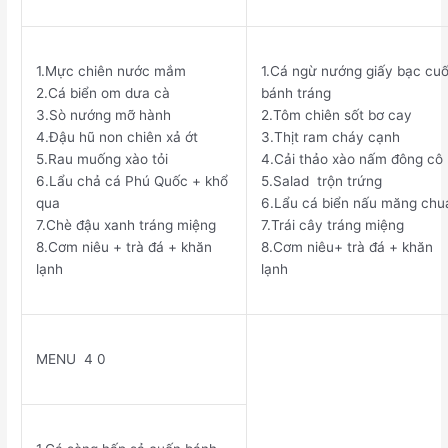
1.
Mực chiên nước mắm
1.
Cá ngừ nướng giấy bạc cu
2.
Cá biển om dưa cà
bánh tráng
3.
Sò nướng mỡ hành
2.
Tôm chiên sốt bơ cay
4.
Đậu hũ non chiên xả ớt
3.
Thịt ram cháy cạnh
5.
Rau muống xào tỏi
4.
Cải thảo xào nấm đông cô
6.
Lẩu chả cá Phú Quốc + khổ
5.
Salad
trộn trứng
qua
6.
Lẩu cá biển nấu măng chu
7.
Chè đậu xanh tráng miệng
7.
Trái cây tráng miệng
8.
Cơm niêu + trà đá + khăn
8.
Cơm niêu+ trà đá + khăn
lạnh
lạnh
MENU 4
0