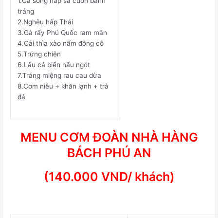
1.
Cá sòng hấp sả cuốn bánh
tráng
2.
Nghêu hấp Thái
3.
Gà rẩy Phú Quốc ram măn
4.
Cải thìa xào nấm đông cô
5.
Trứng chiên
6.
Lẩu cá biển nấu ngót
7.
Tráng miệng rau cau dừa
8.
Cơm niêu + khăn lạnh + trà
đá
MENU CƠM ĐOÀN NHÀ HÀNG
BÁCH PHÚ AN
(1
4
0.000 VND/ khách)