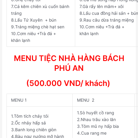
7.
Cá kẽm chiên xù cuốn bánh
7.
Gà rẩy lên mâm+ xôi
tráng
8.
Lẩu cua đồng hải sản + bú
8.
Lẩu Tứ Xuyên + bún
9.
Rau câu dừa tráng miệng
9.
Tráng miệng chè hạt sen
10.
Cơm niêu +Trà đá +
10.
Cơm niêu +Trà đá +
khăn lạnh
khăn lạnh
MENU TIỆC NHÀ HÀNG BÁCH
PHÚ AN
(500.000 VND/ khách)
MENU 1
MENU 2
1.
Sò huyết cồ rang
1.
Tôm tích cháy tỏi
2.
Nhau trâu xào lăn
2.
Ốc nhảy hấp sả
3.
Tôm mũ ny hấp bia
3.
Banh long chiên giòn
4.
Cua rang me
4.
Bàu ngư nướng mỡ hành