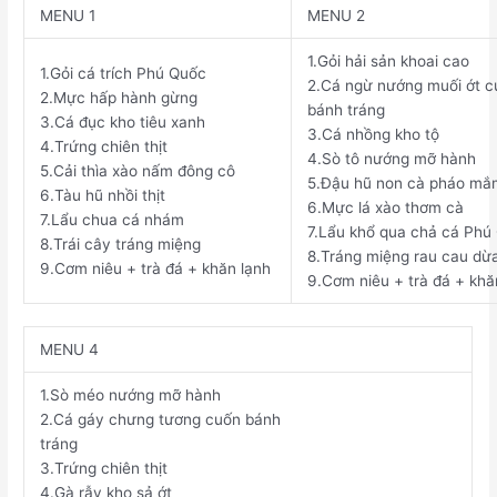
MENU
1
MENU
2
1.
Gỏi hải sản khoai cao
1.
Gỏi cá trích Phú Quốc
2.
Cá ngừ nướng muối ớt c
2.
Mực hấp hành gừng
bánh tráng
3.
Cá đục kho tiêu xanh
3.
Cá nhồng kho tộ
4.
Trứng chiên thịt
4.
Sò tô nướng mỡ hành
5.
Cải thìa xào nấm đông cô
5.
Đậu hũ non cà pháo mắ
6.
Tàu hũ nhồi thịt
6.
Mực lá xào thơm cà
7.
Lẩu chua cá nhám
7.
Lẩu khổ qua chả cá Phú
8.
Trái cây tráng miệng
8.
Tráng miệng rau cau dừ
9.
Cơm niêu + trà đá + khăn lạnh
9.
Cơm niêu + trà đá + khă
MENU 4
1.
Sò méo nướng mỡ hành
2.
Cá gáy chưng tương cuốn bánh
tráng
3.
Trứng chiên thịt
4.
Gà rẫy kho sả ớt