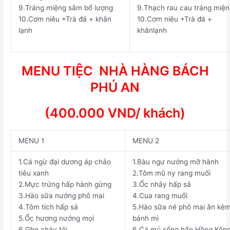
9.
Tráng miệng sâm bổ lượng
9.
Thạch rau cau tráng miện
10.
Cơm niêu +Trà đá + khăn
10.
Cơm niêu +Trà đá +
lạnh
khănlạnh
MENU TIỆC NHÀ HÀNG BÁCH
PHÚ AN
(400.000 VND/ khách)
MENU 1
MENU 2
1.
Cá ngừ đại dương áp chảo
1.
Bàu ngư nướng mỡ hành
tiêu xanh
2.
Tôm mũ ny rang muối
2.
Mực trứng hấp hành gừng
3.
Ốc nhảy hấp sả
3.
Hào sữa nướng phô mai
4.
Cua rang muối
4.
Tôm tích hấp sả
5.
Hào sữa né phô mai ăn kè
5.
Ốc hương nướng mọi
bánh mì
6.
Ghẹ cháy tỏi
6.
Cá mú sống hấp Hồng Kôn