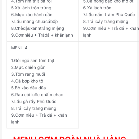
4.
Tôm rim thịt
ba
rọi
5.
Cá
hồng
bạc
kho
mỡ
ớt
5.
Xà
lách
trộn
trứng
6.
Xà
lách
trộn
6.
Mực
xào
hành
cần
7.
Lẩu
nấm
tràm
Phú
Quốc
7.
Lẩu
măng
chuacábốp
8.
Trá
icây
tráng
miệng
8.
Chèđậuxanhtráng miệng
9.
Cơm
niêu + Trà
đá + khăn
9.
Cơmniêu + Tràđá + khănlạnh
lạnh
MENU
4
1.
Gỏi
ngó
sen
tôm
thịt
2.
Mực
chiên
giòn
3.
Tôm rang muối
4.
Cá
bớp
kho
tộ
5.
Bò xào đậu
đũa
6.
Rau cải
luộc
chấm
chao
7.
Lẩu
gà
rẩy
Phú
Quốc
8.
Trái
cây
tráng
miệng
9.
Cơm
niêu + Trà
đá + khăn
lạnh