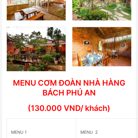
MENU CƠM ĐOÀN NHÀ HÀNG
BÁCH PHÚ AN
(130.000 VND/ khách)
MENU
1
MENU
2