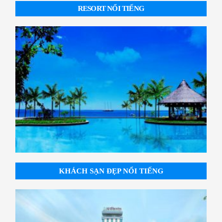
RESORT NỔI TIẾNG
KHÁCH SẠN ĐẸP NỔI TIẾNG