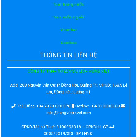
Tour trong nước
Tour nước ngoài
Voucher
Comboo
THÔNG TIN LIÊN HỆ
CÔNG TY TNHH TM&DV DU LỊCH HƯNG VIỆT
Add:
288 Nguyễn Văn Cừ, P. Đồng Hới, Quảng Trị. VPGD: 168A Lê
Lợi, Đồng Hới, Quảng Trị.
Tel Office: +84 2323 818 878
Hotline: +84 918805368
info@hungvietravel.com
GPKD/Mã số Thuế: 3100993318 – GPKDLH: GP:44-
0005/2019/SDL-GP LHNĐ.