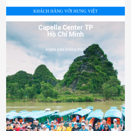
KHÁCH HÀNG VỚI HƯNG VIỆT
Capella Center TP
Hồ Chí Minh
khám phá Quảng Bình