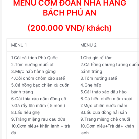
MENU CƠM ĐOÀN NHÀ HÀNG
BÁCH PHÚ AN
(
20
0.000 VND/ khách)
MENU
1
MENU
2
1.
Gỏi cá trích Phú Quốc
1.
Chả giò rế tôm
2.
Tôm nướng muối ớt
2.
Cá hồng chưng tương cuốn
3.
Mực hấp hành gừng
bánh tráng
4.
Còi chôm chôm xào satế
3.
Tôm nướng satế
5.
Cá hồng bạc chiên xù cuốn
4.
Ghẹ hấp
bánh tráng
5.
Cải thảo xào dầu hào
6.
Cải thìa xào nấm đông cô
6.
Cá hiếu chiên mắm xoài
7.
Gà rẩy lên mâm ( 5 món )
7.
Mực chiên nước mắm
8.
Lẩu riêu ghẹ
8.
Lẩu cua đồng hải sản
9.
Tráng miệng rau cau dừa
9.
Tráng miệng chè chuối
10.
Cơm niêu+ khăn lạnh + trà
10.
Cơm niêu+Trà đá+ khăn
đá
lạnh