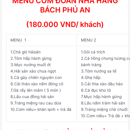
MENU CƠM ĐOÀN NHÀ HÀNG
BÁCH PHÚ AN
(1
8
0.000 VND/ khách)
MENU
1
MENU
2
1.
Chả giò hảisản
1.
Gỏi cá trích
2.
Tôm hấp hành gừng
2.
Cá hồng chưng tương c
3.
Mực nướng muối ớt
bánh tráng
4.
Hải sản xào chua ngọt
3.
Tôm nướng sa tế
5.
Cá gáy chiên nguyên con
4.
Ghẹ hấp
6.
Cải thảo xào nấm đông cô
5.
Cải thìa xào dầu hào
7.
Gà rẩy lên mâm ( 5 món )
6.
Cá đục kho tộ
8.
Lẩu cua đồng hải sản
7.
Mực hấp hành gừng
9.
Tráng miệng rau cau dừa
8.
Lẩu nấm tràm hải sản
10.
Cơm niêu+ khăn lạnh + trà đá
9.
Tráng miệng chè chuối
10.
Cơm niêu+ Trà đá + kh