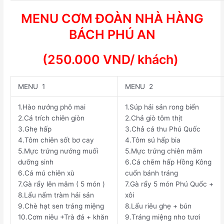
MENU CƠM ĐOÀN NHÀ HÀNG
BÁCH PHÚ AN
(
25
0.000 VND/ khách)
MENU 1
MENU 2
1.
Hào nướng phô mai
1.
Súp hải sản rong biển
2.
Cá trích chiên giòn
2.
Chả giò tôm thịt
3.
Ghẹ hấp
3.
Chả cá thu Phú Quốc
4.
Tôm chiên sốt bơ cay
4.
Tôm sú hấp bia
5.
Mực trứng nướng muối
5.
Mực trứng chiên mắm
dưỡng sinh
6.
Cá chẽm hấp Hồng Kông
6.
Cá mú chiên xù
cuốn bánh tráng
7.
Gà rẩy lên mâm ( 5 món )
7.
Gà rẩy 5 món Phú Quốc +
8.
Lẩu nấm tràm hải sản
xôi
9.
Chè hạt sen tráng miệng
8.
Lẩu riêu ghẹ + bún
10.
Cơm niêu +Trà đá + khăn
9.
Tráng miệng nho tươi