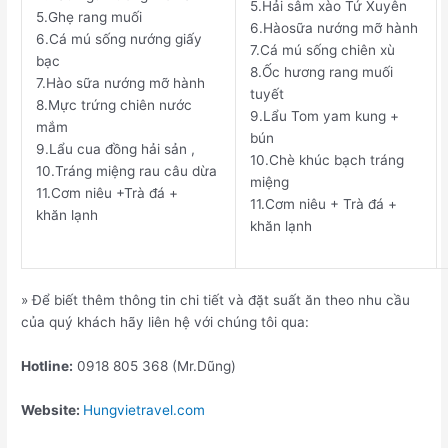
5.
Hải sâm xào Tứ Xuyên
5.
Ghẹ rang muối
6.
Hàosữa nướng mỡ hành
6.
Cá mú sống nướng giấy
7.
Cá mú sống chiên xù
bạc
8.
Ốc hương rang muối
7.
Hào sữa nướng mỡ hành
tuyết
8.
Mực trứng chiên nước
9.
Lẩu Tom yam kung +
mắm
bún
9.
Lẩu cua đồng hải sản ,
10.
Chè khúc bạch tráng
10.
Tráng miệng rau câu dừa
miệng
11.
Cơm niêu +Trà đá +
11.
Cơm niêu + Trà đá +
khăn lạnh
khăn lạnh
» Để biết thêm thông tin chi tiết và đặt suất ăn theo nhu cầu
của quý khách hãy liên hệ với chúng tôi qua:
Hotline:
0918 805 368 (Mr.Dũng)
Website:
Hungvietravel.com