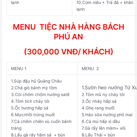
lạnh
10.
Cơm niêu + Trà đá + khăn
lạnh
MENU TIỆC NHÀ HÀNG BÁCH
PHÚ AN
(300,000 VNĐ/ KHÁCH)
MENU 1
MENU 2
1.
Súp đậu hũ Quảng Châu
1.
Sườn heo nướng Tứ X
2.
Chả giò bánh mỳ tôm
3.
Còi chôm chôm nướng satế
2.
Tôm mũ ny cháy tỏi
4.
Tôm tích cháy tỏi
3.
Ốc nhảy hấp sả
5.
Ốc hương hấp sả
4.
Ghẹ rang muối
6.
Mựcnhồi trứng muối
5.
Hào sữa nướng phô mai
7.
Cá chẽm chiên xù cuốn bánh
6.
Cá mú hấp xì dầu
tráng
7.
Gà rẩy lên mâm+ xôi
8.
Lẩu gà rẩy hầm sả + bún
8.
Lẩu Thái + bún