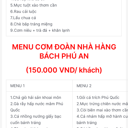
5.
Mực tuột xào thơm cần
6.
Rau cải luộc
7.
Lẩu chua cá
8.
Chè bắp tráng miệng
9.
Cơm niêu + trà đá + khăn lạnh
MENU CƠM ĐOÀN NHÀ HÀNG
BÁCH PHÚ AN
(1
5
0.000 VND/ khách)
MENU
1
MENU
2
1.
Chả
giò
hải
sản
khoai
môn
1.
Gỏi
cá
trích
Phú
Quốc
2.
Gà
rẫy
hấp
nước
mắm
Phú
2.
Mực
trứng
chiên
nước
m
Quốc
3.
Còi
biên
mai
xào
thơm
cầ
3.
Cá
nhồng
nướng
giấy
bạc
4.
Cá
nhám
hấp
mỡ
hành
cu
cuốn
bánh
tráng
bánh
tráng