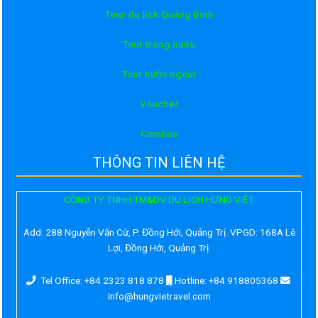
Tour du lịch Quảng Bình
Tour trong nước
Tour nước ngoài
Voucher
Comboo
THÔNG TIN LIÊN HỆ
CÔNG TY TNHH TM&DV DU LỊCH HƯNG VIỆT
Add:
288 Nguyễn Văn Cừ, P. Đồng Hới, Quảng Trị. VPGD: 168A Lê
Lợi, Đồng Hới, Quảng Trị.
Tel Office: +84 2323 818 878
Hotline: +84 918805368
info@hungvietravel.com