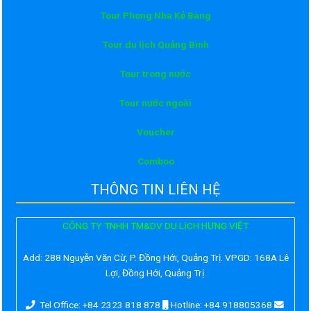
Tour Phong Nha Kẻ Bàng
Tour du lịch Quảng Bình
Tour trong nước
Tour nước ngoài
Voucher
Comboo
THÔNG TIN LIÊN HỆ
CÔNG TY TNHH TM&DV DU LỊCH HƯNG VIỆT
Add:
288 Nguyễn Văn Cừ, P. Đồng Hới, Quảng Trị. VPGD: 168A Lê
Lợi, Đồng Hới, Quảng Trị.
Tel Office: +84 2323 818 878
Hotline: +84 918805368