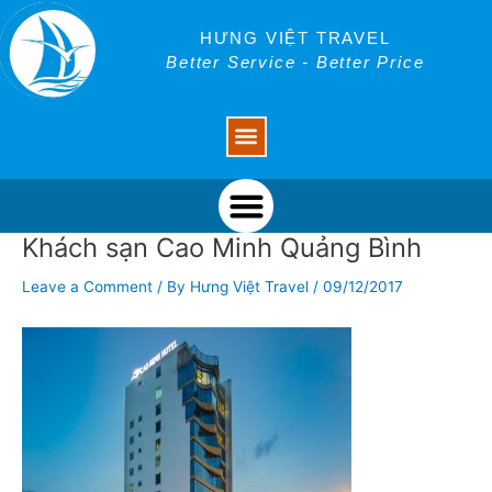
Skip
Post
to
navigation
HƯNG VIỆT TRAVEL
content
Better Service - Better Price
Menu
Menu
Khách sạn Cao Minh Quảng Bình
Leave a Comment
/ By
Hưng Việt Travel
/
09/12/2017