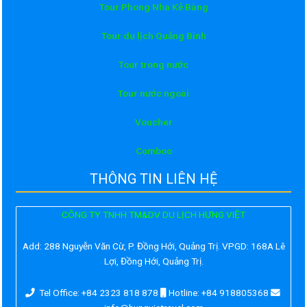
Tour Phong Nha Kẻ Bàng
Tour du lịch Quảng Bình
Tour trong nước
Tour nước ngoài
Voucher
Comboo
THÔNG TIN LIÊN HỆ
CÔNG TY TNHH TM&DV DU LỊCH HƯNG VIỆT
Add:
288 Nguyễn Văn Cừ, P. Đồng Hới, Quảng Trị. VPGD: 168A Lê
Lợi, Đồng Hới, Quảng Trị.
Tel Office: +84 2323 818 878
Hotline: +84 918805368