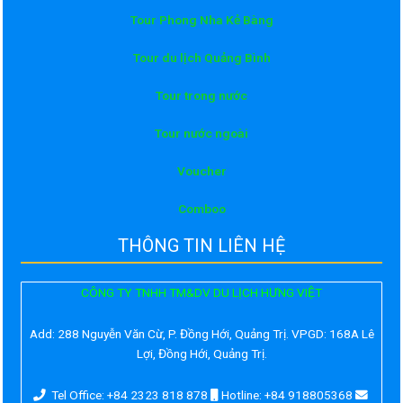
Tour Phong Nha Kẻ Bàng
Tour du lịch Quảng Bình
Tour trong nước
Tour nước ngoài
Voucher
Comboo
THÔNG TIN LIÊN HỆ
CÔNG TY TNHH TM&DV DU LỊCH HƯNG VIỆT
Add:
288 Nguyễn Văn Cừ, P. Đồng Hới, Quảng Trị. VPGD: 168A Lê
Lợi, Đồng Hới, Quảng Trị.
Tel Office: +84 2323 818 878
Hotline: +84 918805368