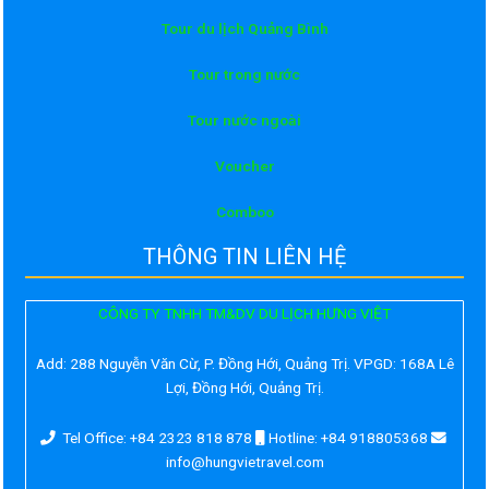
Tour du lịch Quảng Bình
Tour trong nước
Tour nước ngoài
Voucher
Comboo
THÔNG TIN LIÊN HỆ
CÔNG TY TNHH TM&DV DU LỊCH HƯNG VIỆT
Add:
288 Nguyễn Văn Cừ, P. Đồng Hới, Quảng Trị. VPGD: 168A Lê
Lợi, Đồng Hới, Quảng Trị.
Tel Office: +84 2323 818 878
Hotline: +84 918805368
info@hungvietravel.com