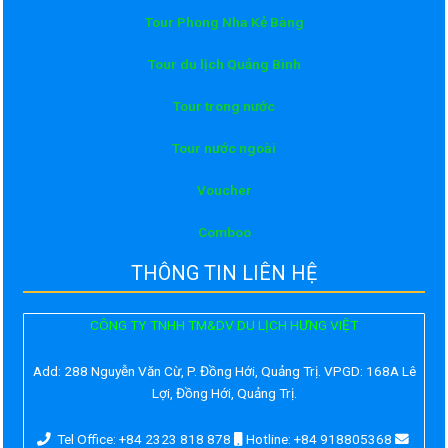
Tour Phong Nha Kẻ Bàng
Tour du lịch Quảng Bình
Tour trong nước
Tour nước ngoài
Voucher
Comboo
THÔNG TIN LIÊN HỆ
CÔNG TY TNHH TM&DV DU LỊCH HƯNG VIỆT
Add:
288 Nguyễn Văn Cừ, P. Đồng Hới, Quảng Trị. VPGD: 168A Lê
Lợi, Đồng Hới, Quảng Trị.
Tel Office: +84 2323 818 878
Hotline: +84 918805368