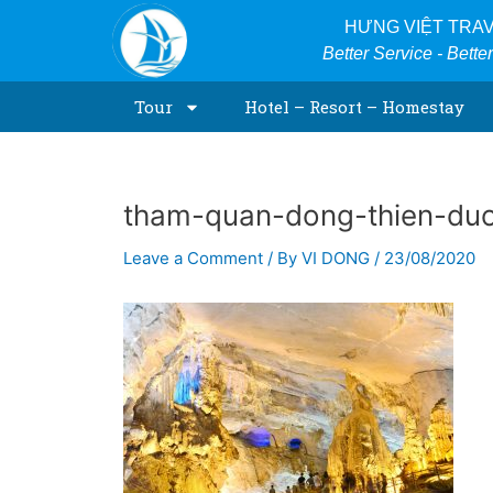
Skip
Post
HƯNG VIỆT TRA
to
navigation
Better Service - Bette
content
Tour
Hotel – Resort – Homestay
tham-quan-dong-thien-du
Leave a Comment
/ By
VI DONG
/
23/08/2020