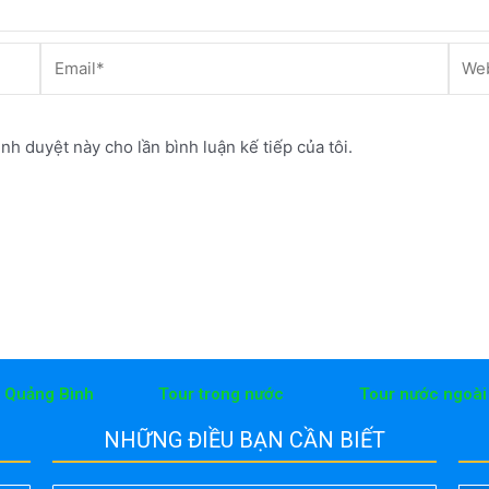
Email*
Webs
ình duyệt này cho lần bình luận kế tiếp của tôi.
h Quảng Bình
Tour trong nước
Tour nước ngoài
NHỮNG ĐIỀU BẠN CẦN BIẾT