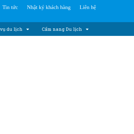
Tin tức
Nhật ký khách hàng
Liên hệ
vụ du lịch
Cẩm nang Du lịch