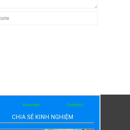
ite
Voucher
Comboo
CHIA SẺ KINH NGHIỆM