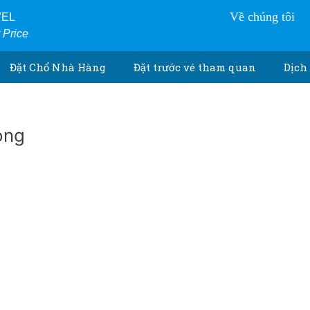
Về chúng tôi
VEL
r Price
Đặt Chổ Nhà Hàng
Đặt trước vé tham quan
Dịch 
ong