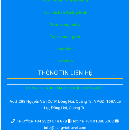
Tour du lịch Quảng Bình
Tour trong nước
Tour nước ngoài
Voucher
Comboo
THÔNG TIN LIÊN HỆ
CÔNG TY TNHH TM&DV DU LỊCH HƯNG VIỆT
Add:
288 Nguyễn Văn Cừ, P. Đồng Hới, Quảng Trị. VPGD: 168A Lê
Lợi, Đồng Hới, Quảng Trị.
Tel Office: +84 2323 818 878
Hotline: +84 918805368
info@hungvietravel.com